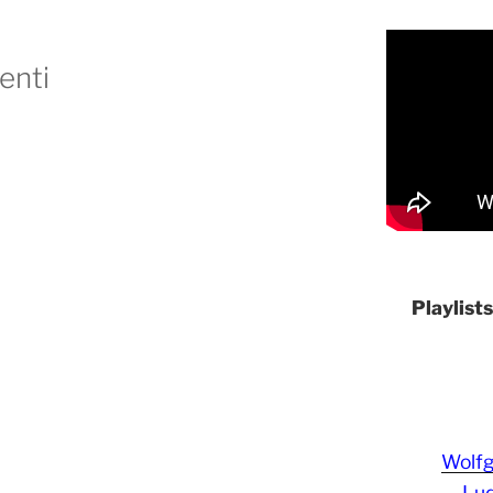
enti
Playlist
Wolf
Lud