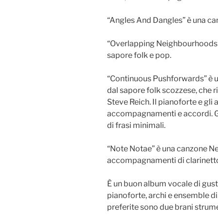
“Angles And Dangles” è una can
“Overlapping Neighbourhoods”
sapore folk e pop.
“Continuous Pushforwards” è u
dal sapore folk scozzese, che 
Steve Reich. Il pianoforte e g
accompagnamenti e accordi. Gli
di frasi minimali.
“Note Notae” è una canzone N
accompagnamenti di clarinetto 
È un buon album vocale di gus
pianoforte, archi e ensemble di
preferite sono due brani strume