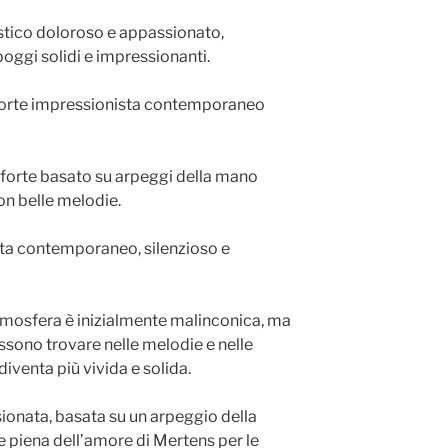
stico doloroso e appassionato,
oggi solidi e impressionanti.
forte impressionista contemporaneo
oforte basato su arpeggi della mano
con belle melodie.
sta contemporaneo, silenzioso e
’atmosfera è inizialmente malinconica, ma
ossono trovare nelle melodie e nelle
iventa più vivida e solida.
ionata, basata su un arpeggio della
e piena dell’amore di Mertens per le