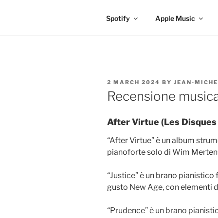
Spotify
Apple Music
POSTED
2 MARCH 2024
BY
JEAN-MICHE
ON
Recensione musica
After Virtue (Les Disques
“After Virtue” è un album str
pianoforte solo di Wim Merten
“Justice” è un brano pianistico 
gusto New Age, con elementi di
“Prudence” è un brano pianisti