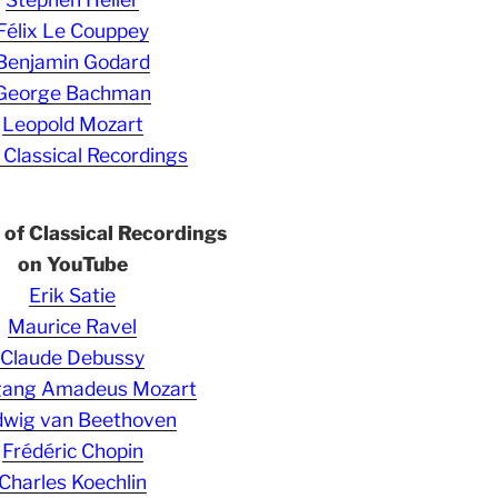
Félix Le Couppey
Benjamin Godard
George Bachman
Leopold Mozart
 Classical Recordings
s of Classical Recordings
on YouTube
Erik Satie
Maurice Ravel
Claude Debussy
gang Amadeus Mozart
wig van Beethoven
Frédéric Chopin
Charles Koechlin