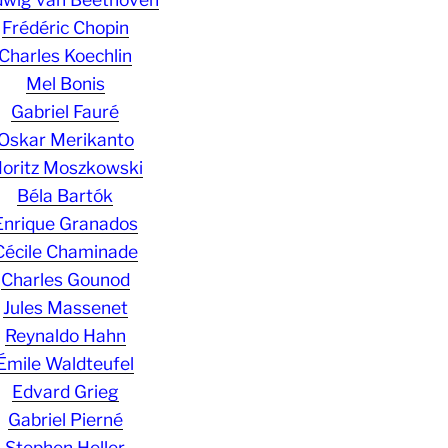
Frédéric Chopin
Charles Koechlin
Mel Bonis
Gabriel Fauré
Oskar Merikanto
oritz Moszkowski
Béla Bartók
Enrique Granados
Cécile Chaminade
Charles Gounod
Jules Massenet
Reynaldo Hahn
Émile Waldteufel
Edvard Grieg
Gabriel Pierné
Stephen Heller