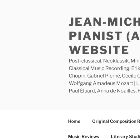
Skip
to
JEAN-MIC
content
PIANIST (
WEBSITE
Post-classical, Neoklassik, Min
Classical Music Recording: Erik
Chopin, Gabriel Pierné, Cécile
Wolfgang Amadeus Mozart | Lite
Paul Éluard, Anna de Noailles,
Home
Original Composition 
Music Reviews
Literary Stud