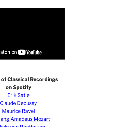
s of Classical Recordings
on Spotify
Erik Satie
Claude Debussy
Maurice Ravel
gang Amadeus Mozart
wig van Beethoven