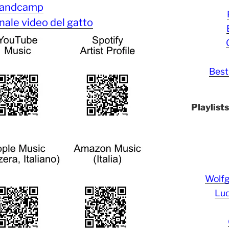
andcamp
ale video del gatto
Best
Playlist
Wolf
Lud