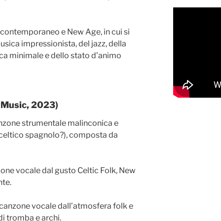
 contemporaneo e New Age, in cui si
sica impressionista, del jazz, della
ica minimale e dello stato d’animo
a Music, 2023)
nzone strumentale malinconica e
(celtico spagnolo?), composta da
one vocale dal gusto Celtic Folk, New
nte.
canzone vocale dall’atmosfera folk e
 tromba e archi.