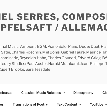
HEL SERRES, COMPOS
APFELSAFT / ALLEMA
imal Music, Ambient, BGM, Piano Solo, Piano Duo & Duet, Piano
 Satie, Charles Koechlin, Mel Bonis, Gabriel Fauré, Maurice R
 Chaminade, Reynaldo Hahn, Charles Gounod, Edvard Grieg, Bé
rary Studies: Paul Auster, Haruki Murakami, Jean-Philippe To
 Rupert Brooke, Sara Teasdale
Releases
Classical Music Releases
Discography
Cl
ies
Translations of Poetry
Text Content
YouTube