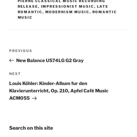
PIERNÉ CLASSICAL MUSIC RECORDING
RELEASE
,
IMPRESSIONIST MUSIC
,
LATE
ROMANTIC
,
MODERNISM MUSIC
,
ROMANTIC
MUSIC
Post
Previous
PREVIOUS
navigation
Post
New Balance U574LG G2 Gray
Next
NEXT
Post
Louis Köhler: Kinder-Album fur den
Klavierunterricht, Op. 210, Apfel Café Music
ACM055
Search on this site