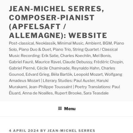
Skip
JEAN-MICHEL SERRES,
to
COMPOSER-PIANIST
content
(APFELSAFT /
ALLEMAGNE): WEBSITE
Post-classical, Neoklassik, Minimal Music, Ambient, BGM, Piano
Solo, Piano Duo & Duet, Piano Trio, String Quartet / Classical
Music Recording: Erik Satie, Charles Koechlin, Mel Bonis,
Gabriel Fauré, Maurice Ravel, Claude Debussy, Frédéric Chopin,
Gabriel Pierné, Cécile Chaminade, Reynaldo Hahn, Charles
Gounod, Edvard Grieg, Béla Bartók, Leopold Mozart, Wolfgang
Amadeus Mozart | Literary Studies: Paul Auster, Haruki
Murakami, Jean-Philippe Toussaint | Poetry Translations: Paul
Éluard, Anna de Noailles, Rupert Brooke, Sara Teasdale
Menu
POSTED
4 APRIL 2024
BY
JEAN-MICHEL SERRES