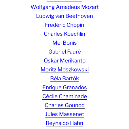
Wolfgang Amadeus Mozart
Ludwig van Beethoven
Frédéric Chopin
Charles Koechlin
Mel Bonis
Gabriel Fauré
Oskar Merikanto
Moritz Moszkowski
Béla Bartók
Enrique Granados
Cécile Chaminade
Charles Gounod
Jules Massenet
Reynaldo Hahn