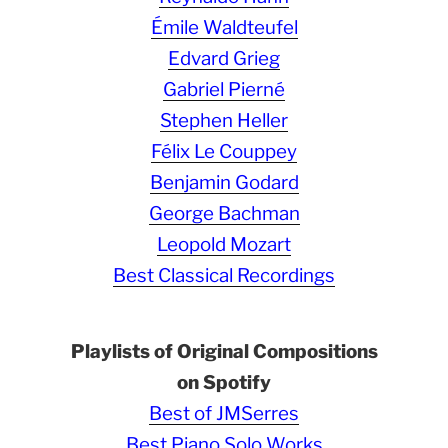
Émile Waldteufel
Edvard Grieg
Gabriel Pierné
Stephen Heller
Félix Le Couppey
Benjamin Godard
George Bachman
Leopold Mozart
Best Classical Recordings
Playlists of Original Compositions
on Spotify
Best of JMSerres
Best Piano Solo Works