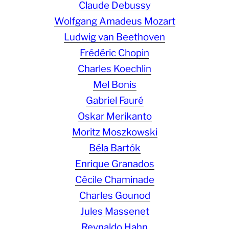
Claude Debussy
Wolfgang Amadeus Mozart
Ludwig van Beethoven
Frédéric Chopin
Charles Koechlin
Mel Bonis
Gabriel Fauré
Oskar Merikanto
Moritz Moszkowski
Béla Bartók
Enrique Granados
Cécile Chaminade
Charles Gounod
Jules Massenet
Reynaldo Hahn