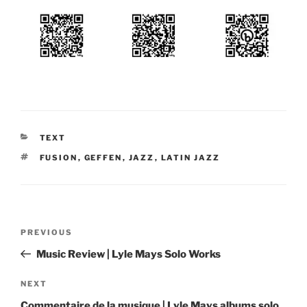
CATEGORIES
TEXT
TAGS
FUSION
,
GEFFEN
,
JAZZ
,
LATIN JAZZ
Post
Previous
PREVIOUS
navigation
Post
Music Review | Lyle Mays Solo Works
Next
NEXT
Post
Commentaire de la musique | Lyle Mays albums solo