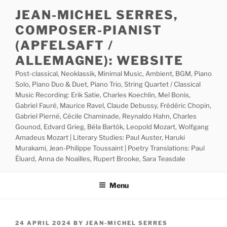
Skip
JEAN-MICHEL SERRES,
to
COMPOSER-PIANIST
content
(APFELSAFT /
ALLEMAGNE): WEBSITE
Post-classical, Neoklassik, Minimal Music, Ambient, BGM, Piano
Solo, Piano Duo & Duet, Piano Trio, String Quartet / Classical
Music Recording: Erik Satie, Charles Koechlin, Mel Bonis,
Gabriel Fauré, Maurice Ravel, Claude Debussy, Frédéric Chopin,
Gabriel Pierné, Cécile Chaminade, Reynaldo Hahn, Charles
Gounod, Edvard Grieg, Béla Bartók, Leopold Mozart, Wolfgang
Amadeus Mozart | Literary Studies: Paul Auster, Haruki
Murakami, Jean-Philippe Toussaint | Poetry Translations: Paul
Éluard, Anna de Noailles, Rupert Brooke, Sara Teasdale
Menu
POSTED
24 APRIL 2024
BY
JEAN-MICHEL SERRES