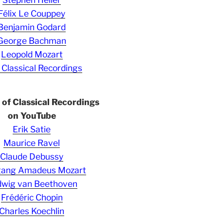
Félix Le Couppey
Benjamin Godard
George Bachman
Leopold Mozart
 Classical Recordings
s of Classical Recordings
on YouTube
Erik Satie
Maurice Ravel
Claude Debussy
gang Amadeus Mozart
wig van Beethoven
Frédéric Chopin
Charles Koechlin