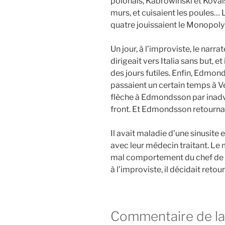
polonais, Kabrowinski et Kovals
murs, et cuisaient les poules… 
quatre jouissaient le Monopol
Un jour, à l’improviste, le narrat
dirigeait vers Italia sans but, et 
des jours futiles. Enfin, Edmond
passaient un certain temps à Ve
flèche à Edmondsson par inadve
front. Et Edmondsson retournait
Il avait maladie d’une sinusite et
avec leur médecin traitant. Le mé
mal comportement du chef de s
à l’improviste, il décidait retou
Commentaire de la 