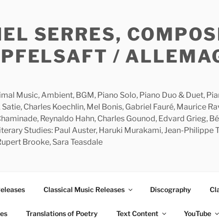
HEL SERRES, COMPOS
APFELSAFT / ALLEMA
imal Music, Ambient, BGM, Piano Solo, Piano Duo & Duet, Piano
 Satie, Charles Koechlin, Mel Bonis, Gabriel Fauré, Maurice R
 Chaminade, Reynaldo Hahn, Charles Gounod, Edvard Grieg, Bé
rary Studies: Paul Auster, Haruki Murakami, Jean-Philippe To
 Rupert Brooke, Sara Teasdale
Releases
Classical Music Releases
Discography
Cl
ies
Translations of Poetry
Text Content
YouTube