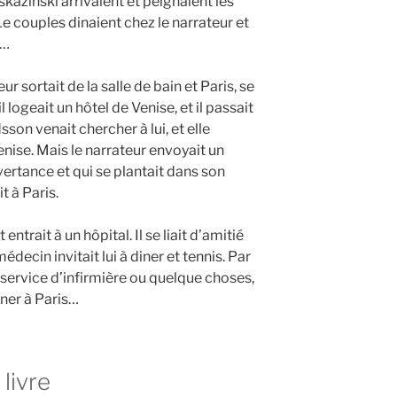
kazinski arrivaient et peignaient les
Le couples dinaient chez le narrateur et
y…
eur sortait de la salle de bain et Paris, se
il logeait un hôtel de Venise, et il passait
sson venait chercher à lui, et elle
nise. Mais le narrateur envoyait un
rtance et qui se plantait dans son
 à Paris.
 entrait à un hôpital. Il se liait d’amitié
decin invitait lui à diner et tennis. Par
ervice d’infirmière ou quelque choses,
rner à Paris…
livre