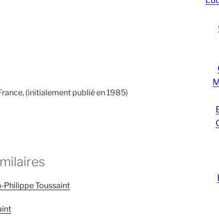
M
France, (initialement publié en 1985)
imilaires
an-Philippe Toussaint
int