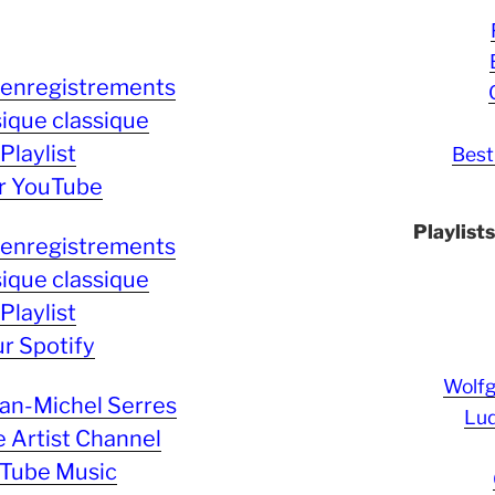
 enregistrements
ique classique
Playlist
Best
r YouTube
Playlist
 enregistrements
ique classique
Playlist
ur Spotify
Wolf
ean-Michel Serres
Lud
 Artist Channel
Tube Music