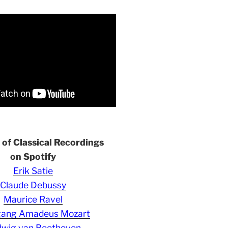
s of Classical Recordings
on Spotify
Erik Satie
Claude Debussy
Maurice Ravel
gang Amadeus Mozart
wig van Beethoven