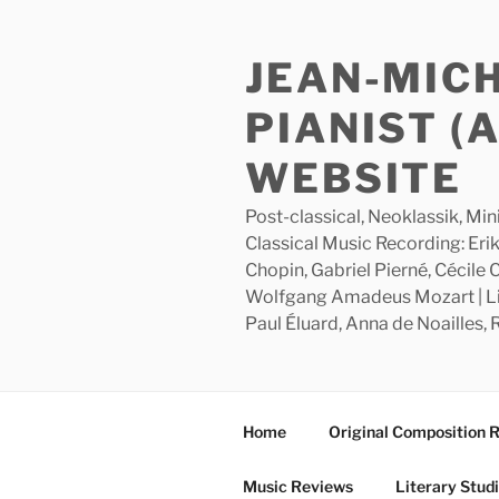
Skip
to
JEAN-MIC
content
PIANIST (
WEBSITE
Post-classical, Neoklassik, Min
Classical Music Recording: Erik
Chopin, Gabriel Pierné, Cécile
Wolfgang Amadeus Mozart | Lite
Paul Éluard, Anna de Noailles,
Home
Original Composition 
Music Reviews
Literary Stud