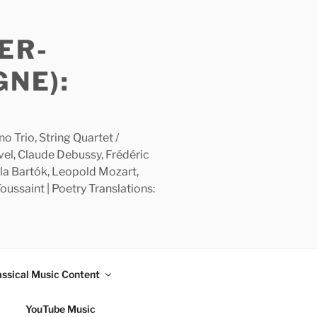
ER-
GNE):
 Trio, String Quartet /
avel, Claude Debussy, Frédéric
la Bartók, Leopold Mozart,
ussaint | Poetry Translations:
assical Music Content
YouTube Music