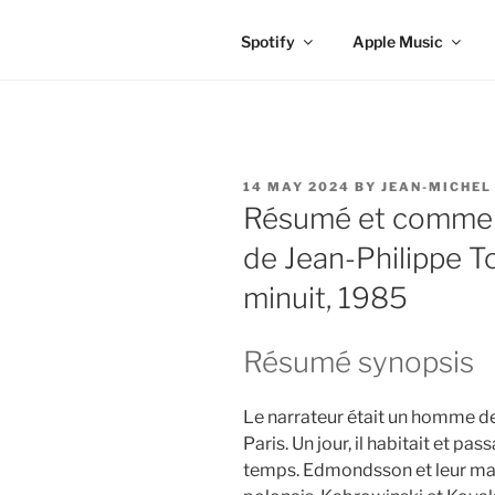
Spotify
Apple Music
POSTED
14 MAY 2024
BY
JEAN-MICHEL
ON
Résumé et commenta
de Jean-Philippe To
minuit, 1985
Résumé synopsis
Le narrateur était un homme de
Paris. Un jour, il habitait et pass
temps. Edmondsson et leur mam