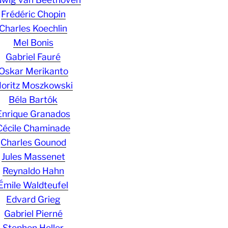
Frédéric Chopin
Charles Koechlin
Mel Bonis
Gabriel Fauré
Oskar Merikanto
oritz Moszkowski
Béla Bartók
Enrique Granados
Cécile Chaminade
Charles Gounod
Jules Massenet
Reynaldo Hahn
Émile Waldteufel
Edvard Grieg
Gabriel Pierné
Stephen Heller