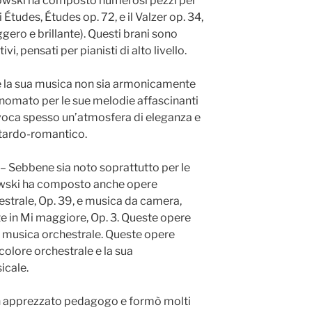
owski ha composto numerosi pezzi per
i Études, Études op. 72, e il Valzer op. 34,
eggero e brillante). Questi brani sono
 pensati per pianisti di alto livello.
 la sua musica non sia armonicamente
inomato per le sue melodie affascinanti
voca spesso un’atmosfera di eleganza e
o tardo-romantico.
 Sebbene sia noto soprattutto per le
owski ha composto anche opere
chestrale, Op. 39, e musica da camera,
te in Mi maggiore, Op. 3. Queste opere
la musica orchestrale. Queste opere
 colore orchestrale e la sua
icale.
 apprezzato pedagogo e formò molti