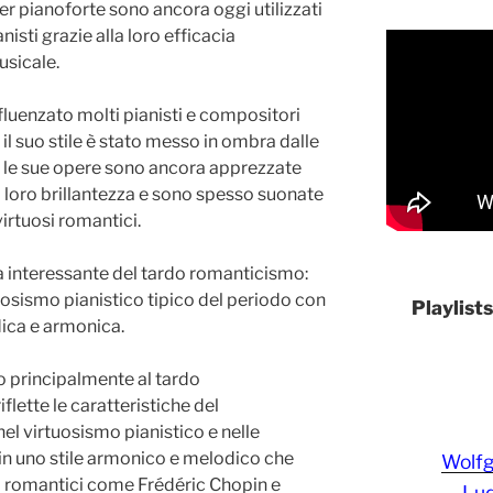
 per pianoforte sono ancora oggi utilizzati
nisti grazie alla loro efficacia
usicale.
fluenzato molti pianisti e compositori
l suo stile è stato messo in ombra dalle
, le sue opere sono ancora apprezzate
la loro brillantezza e sono spesso suonate
 virtuosi romantici.
 interessante del tardo romanticismo:
uosismo pianistico tipico del periodo con
Playlist
ica e armonica.
 principalmente al tardo
lette le caratteristiche del
el virtuosismo pianistico e nelle
n uno stile armonico e melodico che
Wolf
i romantici come Frédéric Chopin e
Lud