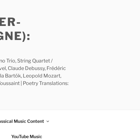
ER-
GNE):
 Trio, String Quartet /
avel, Claude Debussy, Frédéric
la Bartók, Leopold Mozart,
ussaint | Poetry Translations:
assical Music Content
YouTube Music