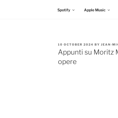
Spotify
Apple Music
POSTED
10 OCTOBER 2024
BY
JEAN-MI
ON
Appunti su Moritz 
opere