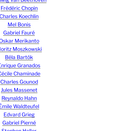
Frédéric Chopin
Charles Koechlin
Mel Bonis
Gabriel Fauré
Oskar Merikanto
oritz Moszkowski
Béla Bartók
Enrique Granados
Cécile Chaminade
Charles Gounod
Jules Massenet
Reynaldo Hahn
Émile Waldteufel
Edvard Grieg
Gabriel Pierné
Stephen Heller