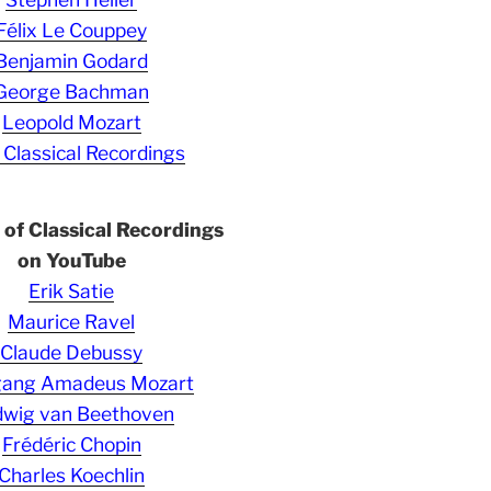
Félix Le Couppey
Benjamin Godard
George Bachman
Leopold Mozart
 Classical Recordings
s of Classical Recordings
on YouTube
Erik Satie
Maurice Ravel
Claude Debussy
gang Amadeus Mozart
wig van Beethoven
Frédéric Chopin
Charles Koechlin