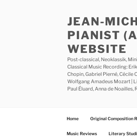
Skip
to
JEAN-MIC
content
PIANIST (
WEBSITE
Post-classical, Neoklassik, Min
Classical Music Recording: Erik
Chopin, Gabriel Pierné, Cécile
Wolfgang Amadeus Mozart | Lite
Paul Éluard, Anna de Noailles,
Home
Original Composition 
Music Reviews
Literary Stud