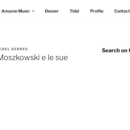
Amazon Music
Deezer
Tidal
Profile
Contact
CHEL SERRES
Search on t
Moszkowski e le sue