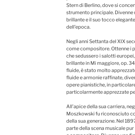
Stern di Berlino, dove si conce
strumento principale. Divenne
brillante e il suo tocco elegante
dell’epoca.
Negli anni Settanta del XIX sec
come compositore. Ottenne i pr
che sedussero i salotti europei,
brillante in Mi maggiore, op. 34.
fluide, è stato molto apprezzato
fluide e armonie raffinate, div
opere pianistiche, in particolare
particolarmente apprezzate per 
All’apice della sua carriera, ne
Moszkowski fu riconosciuto co
della sua generazione. Nel 1897 
parte della scena musicale pur