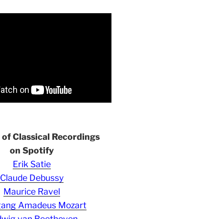
s of Classical Recordings
on Spotify
Erik Satie
Claude Debussy
Maurice Ravel
gang Amadeus Mozart
wig van Beethoven