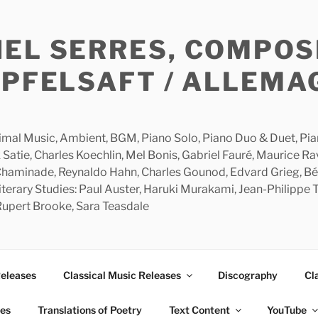
HEL SERRES, COMPOS
APFELSAFT / ALLEMA
imal Music, Ambient, BGM, Piano Solo, Piano Duo & Duet, Piano
 Satie, Charles Koechlin, Mel Bonis, Gabriel Fauré, Maurice R
 Chaminade, Reynaldo Hahn, Charles Gounod, Edvard Grieg, Bé
rary Studies: Paul Auster, Haruki Murakami, Jean-Philippe To
 Rupert Brooke, Sara Teasdale
Releases
Classical Music Releases
Discography
Cl
ies
Translations of Poetry
Text Content
YouTube