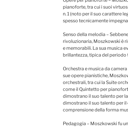
Opere per pianoforte – Moszk
pianoforte, tra cui i suoi virtuos
n. 1 (noto per il suo carattere l
spesso tecnicamente impegnativi,
Senso della melodia – Sebbene
rivoluzionaria, Moszkowski è r
e memorabili. La sua musica e
brillantezza, tipica del period
Orchestra e musica da camera –
sue opere pianistiche, Moszk
orchestrali, tra cui la Suite or
come il Quintetto per pianofor
dimostrano il suo talento per 
dimostrano il suo talento per il
comprensione della forma mus
Pedagogia – Moszkowski fu un