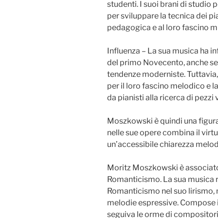
studenti. I suoi brani di studio
per sviluppare la tecnica dei pia
pedagogica e al loro fascino m
Influenza – La sua musica ha in
del primo Novecento, anche se i
tendenze moderniste. Tuttavia
per il loro fascino melodico e 
da pianisti alla ricerca di pezzi
Moszkowski è quindi una figura
nelle sue opere combina il virt
un’accessibile chiarezza melod
Moritz Moszkowski è associato
Romanticismo. La sua musica rif
Romanticismo nel suo lirismo, n
melodie espressive. Compose i
seguiva le orme di compositor