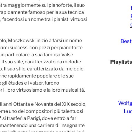
ntra maggiormente sul pianoforte, il suo
 rapidamente famoso per la sua tecnica
, facendosi un nome tra i pianisti virtuosi
olo, Moszkowski iniziò a farsi un nome
Best
imi successi con pezzi per pianoforte
 in particolare la sua famosa Valse
Playlist
 Il suo stile, caratterizzato da melodie
. Il suo stile, caratterizzato da melodie
enne rapidamente popolare e le sue
 gli études e i valzer, furono
il loro virtuosismo e la loro musicalità.
Wolf
gli anni Ottanta e Novanta del XIX secolo,
Lud
me uno dei compositori più talentuosi
si trasferì a Parigi, dove entrò a far
 mantenendo una carriera di insegnante