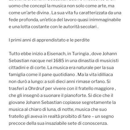
uomo che concepì la musica non solo come arte, ma
come un’arte divina . La sua vita fu caratterizzata da una
fede profonda, un’etica del lavoro quasi inimmaginabile
e una lotta costante con le autorità secolari .
I primi anni di apprendistato e le perdite
Tutto ebbe inizio a Eisenach, in Turingia , dove Johann
Sebastian nacque nel 1685 in una dinastia di musicisti
cittadini e di corte. La musica era naturale per la sua
famiglia come il pane quotidiano . Ma la vita idilliaca
non durò a lungo: a soli dieci anni rimase orfano. Si
trasferì a Ohrdruf per vivere con il fratello maggiore ,
che gli insegnò a suonare il pianoforte. Si dice che il
giovane Johann Sebastian copiasse segretamente la
musica al chiaro di luna, di notte, musica che suo
fratello gli aveva in realtà proibito di fare – un segno
precoce della sua insaziabile sete di conoscenza.