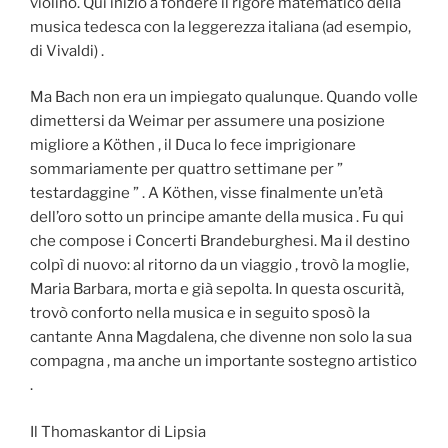
violino. Qui iniziò a fondere il rigore matematico della
musica tedesca con la leggerezza italiana (ad esempio,
di Vivaldi) .
Ma Bach non era un impiegato qualunque. Quando volle
dimettersi da Weimar per assumere una posizione
migliore a Köthen , il Duca lo fece imprigionare
sommariamente per quattro settimane per ”
testardaggine ” . A Köthen, visse finalmente un’età
dell’oro sotto un principe amante della musica . Fu qui
che compose i Concerti Brandeburghesi. Ma il destino
colpì di nuovo: al ritorno da un viaggio , trovò la moglie,
Maria Barbara, morta e già sepolta. In questa oscurità,
trovò conforto nella musica e in seguito sposò la
cantante Anna Magdalena, che divenne non solo la sua
compagna , ma anche un importante sostegno artistico
.
Il Thomaskantor di Lipsia