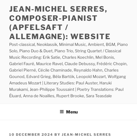
Skip
JEAN-MICHEL SERRES,
to
COMPOSER-PIANIST
content
(APFELSAFT /
ALLEMAGNE): WEBSITE
Post-classical, Neoklassik, Minimal Music, Ambient, BGM, Piano
Solo, Piano Duo & Duet, Piano Trio, String Quartet / Classical
Music Recording: Erik Satie, Charles Koechlin, Mel Bonis,
Gabriel Fauré, Maurice Ravel, Claude Debussy, Frédéric Chopin,
Gabriel Pierné, Cécile Chaminade, Reynaldo Hahn, Charles
Gounod, Edvard Grieg, Béla Bartók, Leopold Mozart, Wolfgang
Amadeus Mozart | Literary Studies: Paul Auster, Haruki
Murakami, Jean-Philippe Toussaint | Poetry Translations: Paul
Éluard, Anna de Noailles, Rupert Brooke, Sara Teasdale
Menu
POSTED
10 DECEMBER 2024
BY
JEAN-MICHEL SERRES