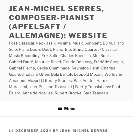
Skip
JEAN-MICHEL SERRES,
to
COMPOSER-PIANIST
content
(APFELSAFT /
ALLEMAGNE): WEBSITE
Post-classical, Neoklassik, Minimal Music, Ambient, BGM, Piano
Solo, Piano Duo & Duet, Piano Trio, String Quartet / Classical
Music Recording: Erik Satie, Charles Koechlin, Mel Bonis,
Gabriel Fauré, Maurice Ravel, Claude Debussy, Frédéric Chopin,
Gabriel Pierné, Cécile Chaminade, Reynaldo Hahn, Charles
Gounod, Edvard Grieg, Béla Bartók, Leopold Mozart, Wolfgang
Amadeus Mozart | Literary Studies: Paul Auster, Haruki
Murakami, Jean-Philippe Toussaint | Poetry Translations: Paul
Éluard, Anna de Noailles, Rupert Brooke, Sara Teasdale
Menu
POSTED
14 DECEMBER 2024
BY
JEAN-MICHEL SERRES