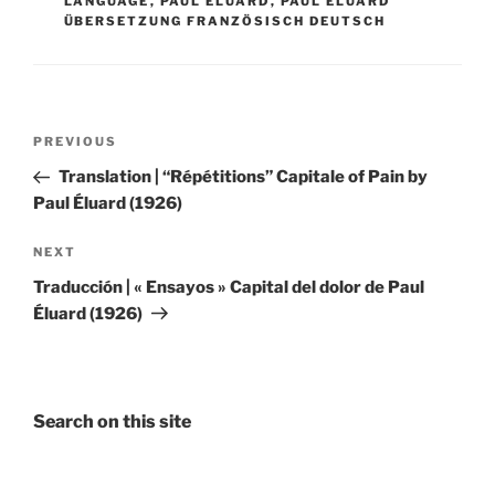
LANGUAGE
,
PAUL ÉLUARD
,
PAUL ÉLUARD
ÜBERSETZUNG FRANZÖSISCH DEUTSCH
Post
Previous
PREVIOUS
navigation
Post
Translation | “Répétitions” Capitale of Pain by
Paul Éluard (1926)
Next
NEXT
Post
Traducción | « Ensayos » Capital del dolor de Paul
Éluard (1926)
Search on this site