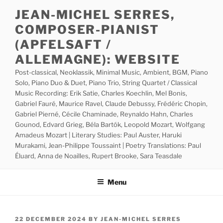
Skip
JEAN-MICHEL SERRES,
to
COMPOSER-PIANIST
content
(APFELSAFT /
ALLEMAGNE): WEBSITE
Post-classical, Neoklassik, Minimal Music, Ambient, BGM, Piano
Solo, Piano Duo & Duet, Piano Trio, String Quartet / Classical
Music Recording: Erik Satie, Charles Koechlin, Mel Bonis,
Gabriel Fauré, Maurice Ravel, Claude Debussy, Frédéric Chopin,
Gabriel Pierné, Cécile Chaminade, Reynaldo Hahn, Charles
Gounod, Edvard Grieg, Béla Bartók, Leopold Mozart, Wolfgang
Amadeus Mozart | Literary Studies: Paul Auster, Haruki
Murakami, Jean-Philippe Toussaint | Poetry Translations: Paul
Éluard, Anna de Noailles, Rupert Brooke, Sara Teasdale
Menu
POSTED
22 DECEMBER 2024
BY
JEAN-MICHEL SERRES