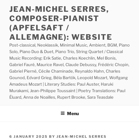
Skip
JEAN-MICHEL SERRES,
to
COMPOSER-PIANIST
content
(APFELSAFT /
ALLEMAGNE): WEBSITE
Post-classical, Neoklassik, Minimal Music, Ambient, BGM, Piano
Solo, Piano Duo & Duet, Piano Trio, String Quartet / Classical
Music Recording: Erik Satie, Charles Koechlin, Mel Bonis,
Gabriel Fauré, Maurice Ravel, Claude Debussy, Frédéric Chopin,
Gabriel Pierné, Cécile Chaminade, Reynaldo Hahn, Charles
Gounod, Edvard Grieg, Béla Bartók, Leopold Mozart, Wolfgang
Amadeus Mozart | Literary Studies: Paul Auster, Haruki
Murakami, Jean-Philippe Toussaint | Poetry Translations: Paul
Éluard, Anna de Noailles, Rupert Brooke, Sara Teasdale
Menu
POSTED
6 JANUARY 2025
BY
JEAN-MICHEL SERRES