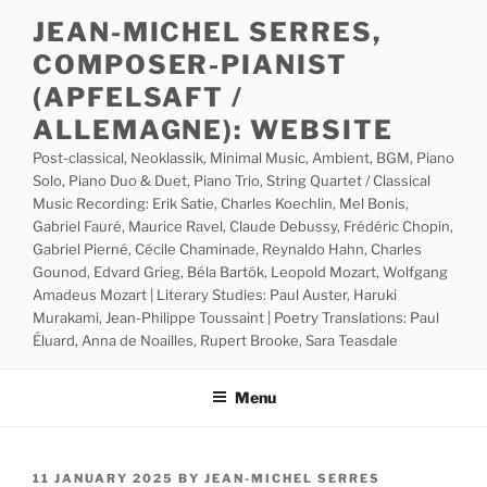
Skip
JEAN-MICHEL SERRES,
to
COMPOSER-PIANIST
content
(APFELSAFT /
ALLEMAGNE): WEBSITE
Post-classical, Neoklassik, Minimal Music, Ambient, BGM, Piano
Solo, Piano Duo & Duet, Piano Trio, String Quartet / Classical
Music Recording: Erik Satie, Charles Koechlin, Mel Bonis,
Gabriel Fauré, Maurice Ravel, Claude Debussy, Frédéric Chopin,
Gabriel Pierné, Cécile Chaminade, Reynaldo Hahn, Charles
Gounod, Edvard Grieg, Béla Bartók, Leopold Mozart, Wolfgang
Amadeus Mozart | Literary Studies: Paul Auster, Haruki
Murakami, Jean-Philippe Toussaint | Poetry Translations: Paul
Éluard, Anna de Noailles, Rupert Brooke, Sara Teasdale
Menu
POSTED
11 JANUARY 2025
BY
JEAN-MICHEL SERRES