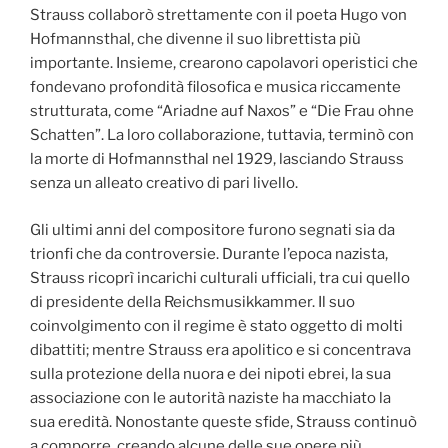
Strauss collaborò strettamente con il poeta Hugo von
Hofmannsthal, che divenne il suo librettista più
importante. Insieme, crearono capolavori operistici che
fondevano profondità filosofica e musica riccamente
strutturata, come “Ariadne auf Naxos” e “Die Frau ohne
Schatten”. La loro collaborazione, tuttavia, terminò con
la morte di Hofmannsthal nel 1929, lasciando Strauss
senza un alleato creativo di pari livello.
Gli ultimi anni del compositore furono segnati sia da
trionfi che da controversie. Durante l’epoca nazista,
Strauss ricoprì incarichi culturali ufficiali, tra cui quello
di presidente della Reichsmusikkammer. Il suo
coinvolgimento con il regime è stato oggetto di molti
dibattiti; mentre Strauss era apolitico e si concentrava
sulla protezione della nuora e dei nipoti ebrei, la sua
associazione con le autorità naziste ha macchiato la
sua eredità. Nonostante queste sfide, Strauss continuò
a comporre, creando alcune delle sue opere più