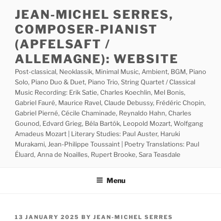
Skip
JEAN-MICHEL SERRES,
to
COMPOSER-PIANIST
content
(APFELSAFT /
ALLEMAGNE): WEBSITE
Post-classical, Neoklassik, Minimal Music, Ambient, BGM, Piano
Solo, Piano Duo & Duet, Piano Trio, String Quartet / Classical
Music Recording: Erik Satie, Charles Koechlin, Mel Bonis,
Gabriel Fauré, Maurice Ravel, Claude Debussy, Frédéric Chopin,
Gabriel Pierné, Cécile Chaminade, Reynaldo Hahn, Charles
Gounod, Edvard Grieg, Béla Bartók, Leopold Mozart, Wolfgang
Amadeus Mozart | Literary Studies: Paul Auster, Haruki
Murakami, Jean-Philippe Toussaint | Poetry Translations: Paul
Éluard, Anna de Noailles, Rupert Brooke, Sara Teasdale
Menu
POSTED
13 JANUARY 2025
BY
JEAN-MICHEL SERRES