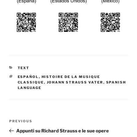
CATEGORIES
TEXT
TAGS
ESPAÑOL
,
HISTOIRE DE LA MUSIQUE
CLASSIQUE
,
JOHANN STRAUSS VATER
,
SPANISH
LANGUAGE
Post
Previous
PREVIOUS
navigation
Post
Appunti su Richard Strauss e le sue opere