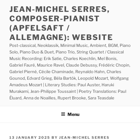
Skip
JEAN-MICHEL SERRES,
to
COMPOSER-PIANIST
content
(APFELSAFT /
ALLEMAGNE): WEBSITE
Post-classical, Neoklassik, Minimal Music, Ambient, BGM, Piano
Solo, Piano Duo & Duet, Piano Trio, String Quartet / Classical
Music Recording: Erik Satie, Charles Koechlin, Mel Bonis,
Gabriel Fauré, Maurice Ravel, Claude Debussy, Frédéric Chopin,
Gabriel Pierné, Cécile Chaminade, Reynaldo Hahn, Charles
Gounod, Edvard Grieg, Béla Bartók, Leopold Mozart, Wolfgang
Amadeus Mozart | Literary Studies: Paul Auster, Haruki
Murakami, Jean-Philippe Toussaint | Poetry Translations: Paul
Éluard, Anna de Noailles, Rupert Brooke, Sara Teasdale
Menu
POSTED
13 JANUARY 2025
BY
JEAN-MICHEL SERRES