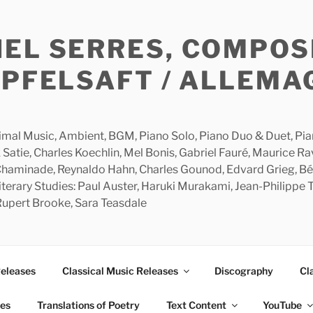
HEL SERRES, COMPOS
APFELSAFT / ALLEMA
imal Music, Ambient, BGM, Piano Solo, Piano Duo & Duet, Piano
 Satie, Charles Koechlin, Mel Bonis, Gabriel Fauré, Maurice R
 Chaminade, Reynaldo Hahn, Charles Gounod, Edvard Grieg, Bé
rary Studies: Paul Auster, Haruki Murakami, Jean-Philippe To
 Rupert Brooke, Sara Teasdale
Releases
Classical Music Releases
Discography
Cl
ies
Translations of Poetry
Text Content
YouTube