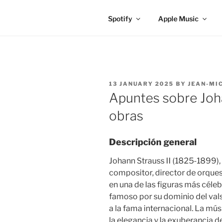
Spotify
Apple Music
POSTED
13 JANUARY 2025
BY
JEAN-MI
ON
Apuntes sobre Johan
obras
Descripción general
Johann Strauss II (1825-1899),
compositor, director de orquest
en una de las figuras más céleb
famoso por su dominio del vals
a la fama internacional. La músi
la elegancia y la exuberancia de