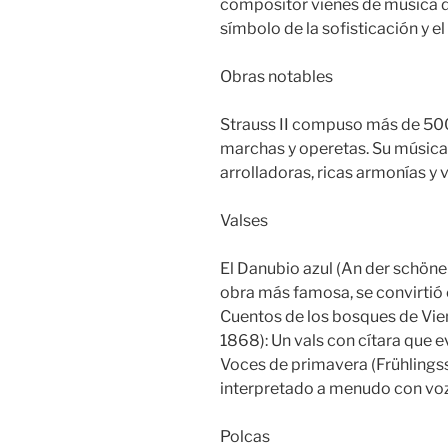
compositor vienés de música de
símbolo de la sofisticación y e
Obras notables
Strauss II compuso más de 500 o
marchas y operetas. Su música
arrolladoras, ricas armonías y v
Valses
El Danubio azul (An der schön
obra más famosa, se convirtió e
Cuentos de los bosques de Vi
1868): Un vals con cítara que e
Voces de primavera (Frühlings
interpretado a menudo con voz
Polcas