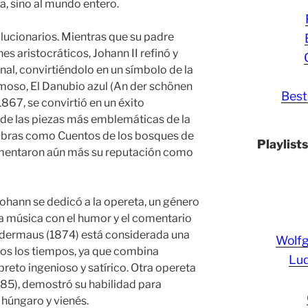
a, sino al mundo entero.
lucionarios. Mientras que su padre
nes aristocráticos, Johann II refinó y
l, convirtiéndolo en un símbolo de la
amoso, El Danubio azul (An der schönen
Best
67, se convirtió en un éxito
 de las piezas más emblemáticas de la
 Obras como Cuentos de los bosques de
Playlist
imentaron aún más su reputación como
ohann se dedicó a la opereta, un género
a música con el humor y el comentario
ledermaus (1874) está considerada una
Wolf
dos los tiempos, ya que combina
Lud
reto ingenioso y satírico. Otra opereta
885), demostró su habilidad para
 húngaro y vienés.