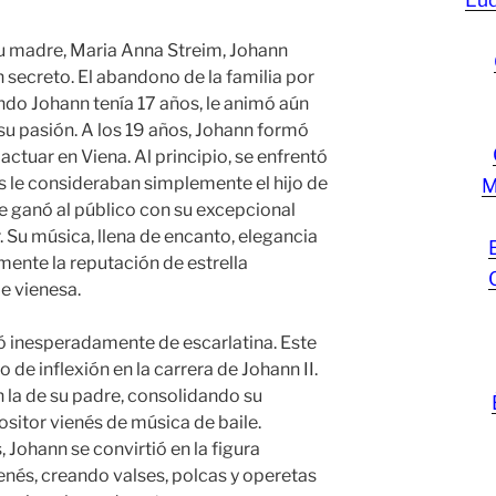
su madre, Maria Anna Streim, Johann
 secreto. El abandono de la familia por
ndo Johann tenía 17 años, le animó aún
u pasión. A los 19 años, Johann formó
ctuar en Viena. Al principio, se enfrentó
 le consideraban simplemente el hijo de
M
se ganó al público con su excepcional
. Su música, llena de encanto, elegancia
mente la reputación de estrella
e vienesa.
ó inesperadamente de escarlatina. Este
de inflexión en la carrera de Johann II.
 la de su padre, consolidando su
sitor vienés de música de baile.
 Johann se convirtió en la figura
enés, creando valses, polcas y operetas