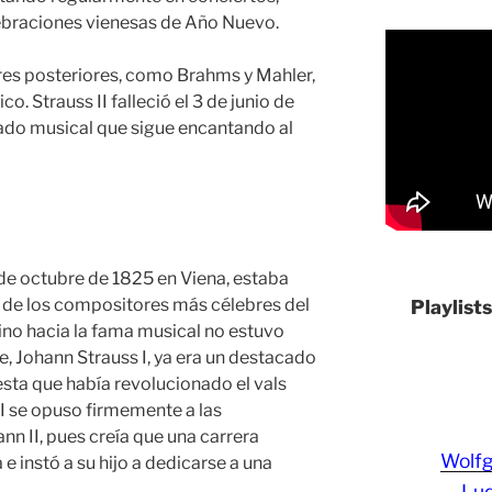
ebraciones vienesas de Año Nuevo.
es posteriores, como Brahms y Mahler,
. Strauss II falleció el 3 de junio de
gado musical que sigue encantando al
 de octubre de 1825 en Viena, estaba
o de los compositores más célebres del
Playlist
ino hacia la fama musical no estuvo
e, Johann Strauss I, ya era un destacado
sta que había revolucionado el vals
s I se opuso firmemente a las
nn II, pues creía que una carrera
Wolf
e instó a su hijo a dedicarse a una
Lud