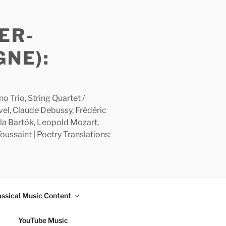
ER-
GNE):
 Trio, String Quartet /
avel, Claude Debussy, Frédéric
la Bartók, Leopold Mozart,
ussaint | Poetry Translations:
assical Music Content
YouTube Music