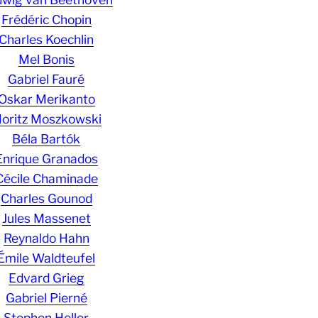
Frédéric Chopin
Charles Koechlin
Mel Bonis
Gabriel Fauré
Oskar Merikanto
oritz Moszkowski
Béla Bartók
Enrique Granados
Cécile Chaminade
Charles Gounod
Jules Massenet
Reynaldo Hahn
Émile Waldteufel
Edvard Grieg
Gabriel Pierné
Stephen Heller