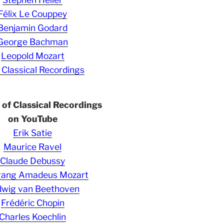
Félix Le Couppey
Benjamin Godard
George Bachman
Leopold Mozart
 Classical Recordings
s of Classical Recordings
on YouTube
Erik Satie
Maurice Ravel
Claude Debussy
gang Amadeus Mozart
wig van Beethoven
Frédéric Chopin
Charles Koechlin