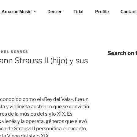
Amazon Music
Deezer
Tidal
Profile
Contact
CHEL SERRES
Search on t
n Strauss II (hijo) y sus
 conocido como el «Rey del Vals», fue un
a y violinista austriaco que se convirtió
res de la música del siglo XIX. Es
 vienés y la opereta, géneros que elevó
ca de Strauss II personifica el encanto,
 la Viena del siglo XIX.