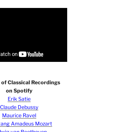
s of Classical Recordings
on Spotify
Erik Satie
Claude Debussy
Maurice Ravel
gang Amadeus Mozart
wig van Beethoven