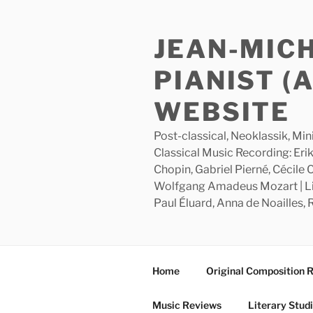
Skip
to
JEAN-MIC
content
PIANIST (
WEBSITE
Post-classical, Neoklassik, Min
Classical Music Recording: Erik
Chopin, Gabriel Pierné, Cécile
Wolfgang Amadeus Mozart | Lite
Paul Éluard, Anna de Noailles,
Home
Original Composition 
Music Reviews
Literary Stud