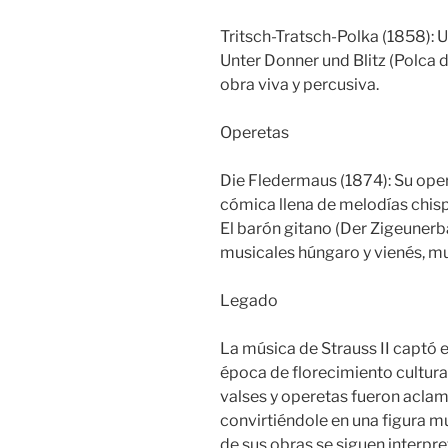
Tritsch-Tratsch-Polka (1858): 
Unter Donner und Blitz (Polca d
obra viva y percusiva.
Operetas
Die Fledermaus (1874): Su ope
cómica llena de melodías chis
El barón gitano (Der Zigeunerb
musicales húngaro y vienés, mue
Legado
La música de Strauss II captó el
época de florecimiento cultura
valses y operetas fueron acla
convirtiéndole en una figura m
de sus obras se siguen interpr