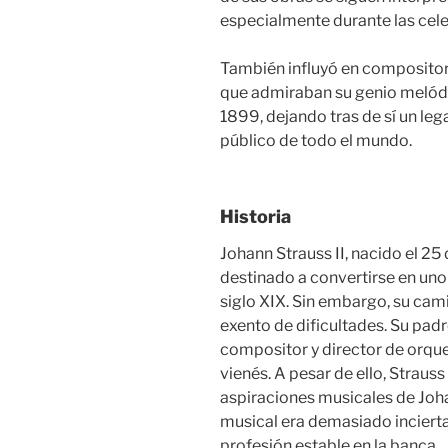
especialmente durante las cel
También influyó en compositor
que admiraban su genio melódico
1899, dejando tras de sí un le
público de todo el mundo.
Historia
Johann Strauss II, nacido el 25
destinado a convertirse en un
siglo XIX. Sin embargo, su cam
exento de dificultades. Su padr
compositor y director de orque
vienés. A pesar de ello, Straus
aspiraciones musicales de Joha
musical era demasiado incierta 
profesión estable en la banca.