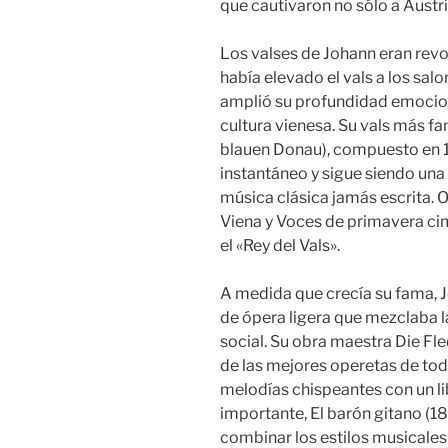
que cautivaron no sólo a Austri
Los valses de Johann eran revo
había elevado el vals a los salo
amplió su profundidad emociona
cultura vienesa. Su vals más f
blauen Donau), compuesto en 18
instantáneo y sigue siendo una
música clásica jamás escrita.
Viena y Voces de primavera c
el «Rey del Vals».
A medida que crecía su fama, J
de ópera ligera que mezclaba l
social. Su obra maestra Die F
de las mejores operetas de to
melodías chispeantes con un lib
importante, El barón gitano (1
combinar los estilos musicales