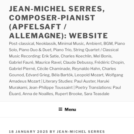
Skip
JEAN-MICHEL SERRES,
to
COMPOSER-PIANIST
content
(APFELSAFT /
ALLEMAGNE): WEBSITE
Post-classical, Neoklassik, Minimal Music, Ambient, BGM, Piano
Solo, Piano Duo & Duet, Piano Trio, String Quartet / Classical
Music Recording: Erik Satie, Charles Koechlin, Mel Bonis,
Gabriel Fauré, Maurice Ravel, Claude Debussy, Frédéric Chopin,
Gabriel Pierné, Cécile Chaminade, Reynaldo Hahn, Charles
Gounod, Edvard Grieg, Béla Bartók, Leopold Mozart, Wolfgang
Amadeus Mozart | Literary Studies: Paul Auster, Haruki
Murakami, Jean-Philippe Toussaint | Poetry Translations: Paul
Éluard, Anna de Noailles, Rupert Brooke, Sara Teasdale
Menu
POSTED
18 JANUARY 2025
BY
JEAN-MICHEL SERRES