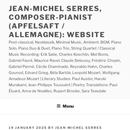
Skip
JEAN-MICHEL SERRES,
to
COMPOSER-PIANIST
content
(APFELSAFT /
ALLEMAGNE): WEBSITE
Post-classical, Neoklassik, Minimal Music, Ambient, BGM, Piano
Solo, Piano Duo & Duet, Piano Trio, String Quartet / Classical
Music Recording: Erik Satie, Charles Koechlin, Mel Bonis,
Gabriel Fauré, Maurice Ravel, Claude Debussy, Frédéric Chopin,
Gabriel Pierné, Cécile Chaminade, Reynaldo Hahn, Charles
Gounod, Edvard Grieg, Béla Bartók, Leopold Mozart, Wolfgang
Amadeus Mozart | Literary Studies: Paul Auster, Haruki
Murakami, Jean-Philippe Toussaint | Poetry Translations: Paul
Éluard, Anna de Noailles, Rupert Brooke, Sara Teasdale
Menu
POSTED
19 JANUARY 2025
BY
JEAN-MICHEL SERRES