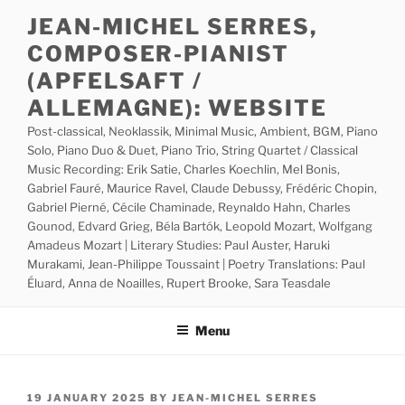
Skip
JEAN-MICHEL SERRES,
to
COMPOSER-PIANIST
content
(APFELSAFT /
ALLEMAGNE): WEBSITE
Post-classical, Neoklassik, Minimal Music, Ambient, BGM, Piano
Solo, Piano Duo & Duet, Piano Trio, String Quartet / Classical
Music Recording: Erik Satie, Charles Koechlin, Mel Bonis,
Gabriel Fauré, Maurice Ravel, Claude Debussy, Frédéric Chopin,
Gabriel Pierné, Cécile Chaminade, Reynaldo Hahn, Charles
Gounod, Edvard Grieg, Béla Bartók, Leopold Mozart, Wolfgang
Amadeus Mozart | Literary Studies: Paul Auster, Haruki
Murakami, Jean-Philippe Toussaint | Poetry Translations: Paul
Éluard, Anna de Noailles, Rupert Brooke, Sara Teasdale
Menu
POSTED
19 JANUARY 2025
BY
JEAN-MICHEL SERRES