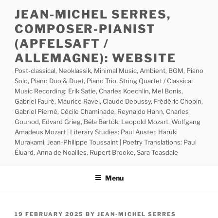
Skip
JEAN-MICHEL SERRES,
to
COMPOSER-PIANIST
content
(APFELSAFT /
ALLEMAGNE): WEBSITE
Post-classical, Neoklassik, Minimal Music, Ambient, BGM, Piano
Solo, Piano Duo & Duet, Piano Trio, String Quartet / Classical
Music Recording: Erik Satie, Charles Koechlin, Mel Bonis,
Gabriel Fauré, Maurice Ravel, Claude Debussy, Frédéric Chopin,
Gabriel Pierné, Cécile Chaminade, Reynaldo Hahn, Charles
Gounod, Edvard Grieg, Béla Bartók, Leopold Mozart, Wolfgang
Amadeus Mozart | Literary Studies: Paul Auster, Haruki
Murakami, Jean-Philippe Toussaint | Poetry Translations: Paul
Éluard, Anna de Noailles, Rupert Brooke, Sara Teasdale
Menu
POSTED
19 FEBRUARY 2025
BY
JEAN-MICHEL SERRES