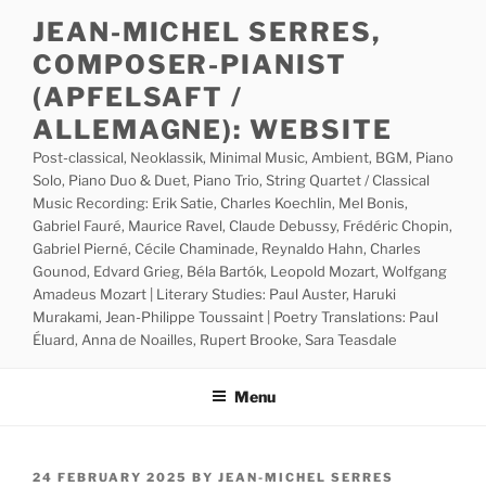
Skip
JEAN-MICHEL SERRES,
to
COMPOSER-PIANIST
content
(APFELSAFT /
ALLEMAGNE): WEBSITE
Post-classical, Neoklassik, Minimal Music, Ambient, BGM, Piano
Solo, Piano Duo & Duet, Piano Trio, String Quartet / Classical
Music Recording: Erik Satie, Charles Koechlin, Mel Bonis,
Gabriel Fauré, Maurice Ravel, Claude Debussy, Frédéric Chopin,
Gabriel Pierné, Cécile Chaminade, Reynaldo Hahn, Charles
Gounod, Edvard Grieg, Béla Bartók, Leopold Mozart, Wolfgang
Amadeus Mozart | Literary Studies: Paul Auster, Haruki
Murakami, Jean-Philippe Toussaint | Poetry Translations: Paul
Éluard, Anna de Noailles, Rupert Brooke, Sara Teasdale
Menu
POSTED
24 FEBRUARY 2025
BY
JEAN-MICHEL SERRES