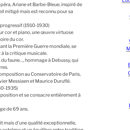
péra, Ariane et Barbe-Bleue, inspiré de
eil mitigé mais est reconnu pour sa
t progressif (1910-1930)
ur cor et piano, une œuvre virtuose
oire du cor.
dant la Première Guerre mondiale, se
M
à la critique musicale.
in, du faune…, hommage à Debussy, qui
res.
omposition au Conservatoire de Paris,
ier Messiaen et Maurice Duruflé.
30-1935)
mposition et se consacre entièrement à
âge de 69 ans.
t mais d’une qualité exceptionnelle,
extrême et un équilibre entre tradition