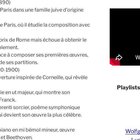
1890)
Paris dans une famille juive d’origine
e Paris, où il étudie la composition avec
rix de Rome mais échoue à obtenir le
blement.
ce à composer ses premières œuvres,
de ses partitions.
90-1900)
rture inspirée de Corneille, qui révèle
Playlist
e en ut majeur, qui montre son
Franck.
pprenti sorcier, poème symphonique
ui devient son œuvre la plus célèbre.
 piano en mi bémol mineur, œuvre
Wolf
 et Beethoven.
Lud