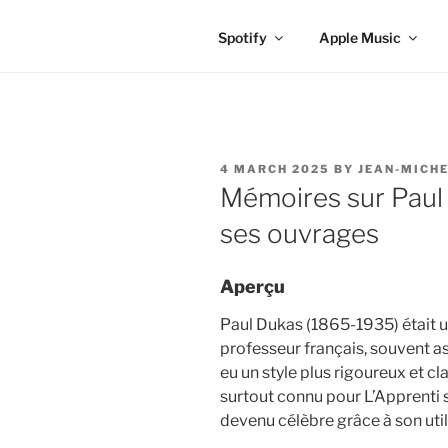
Spotify
Apple Music
POSTED
4 MARCH 2025
BY
JEAN-MICHE
ON
Mémoires sur Paul
ses ouvrages
Aperçu
Paul Dukas (1865-1935) était u
professeur français, souvent as
eu un style plus rigoureux et cl
surtout connu pour L’Apprenti
devenu célèbre grâce à son util