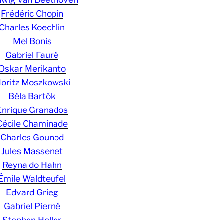
Frédéric Chopin
Charles Koechlin
Mel Bonis
Gabriel Fauré
Oskar Merikanto
oritz Moszkowski
Béla Bartók
Enrique Granados
Cécile Chaminade
Charles Gounod
Jules Massenet
Reynaldo Hahn
Émile Waldteufel
Edvard Grieg
Gabriel Pierné
Stephen Heller