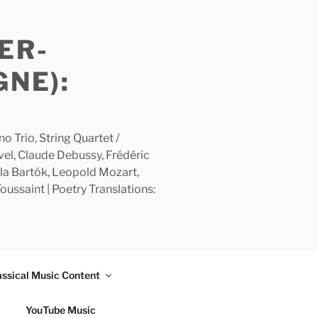
ER-
GNE):
 Trio, String Quartet /
avel, Claude Debussy, Frédéric
la Bartók, Leopold Mozart,
ussaint | Poetry Translations:
assical Music Content
YouTube Music