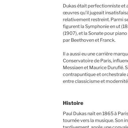
Dukas était perfectionniste et
œuvres qu’il jugeait insatisfai
relativement restreint. Parmi 
figurent la Symphonie en ut (18
(1907), et la Sonate pour pian
par Beethoven et Franck.
Il a aussi eu une carrière mar
Conservatoire de Paris, influ
Messiaen et Maurice Duruflé. So
contrapuntique et orchestrale av
entre classicisme et modernité
Histoire
Paul Dukas naît en 1865 à Paris
tournée vers la musique. Son in
tardivement, après une convale