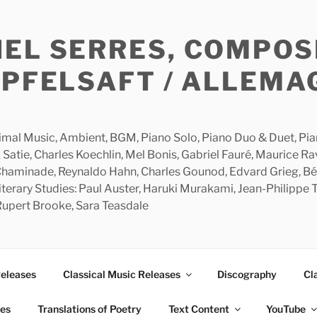
HEL SERRES, COMPOS
APFELSAFT / ALLEMA
imal Music, Ambient, BGM, Piano Solo, Piano Duo & Duet, Piano
 Satie, Charles Koechlin, Mel Bonis, Gabriel Fauré, Maurice R
 Chaminade, Reynaldo Hahn, Charles Gounod, Edvard Grieg, Bé
rary Studies: Paul Auster, Haruki Murakami, Jean-Philippe To
 Rupert Brooke, Sara Teasdale
Releases
Classical Music Releases
Discography
Cl
ies
Translations of Poetry
Text Content
YouTube