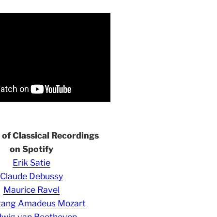
s of Classical Recordings
on Spotify
Erik Satie
Claude Debussy
Maurice Ravel
gang Amadeus Mozart
wig van Beethoven