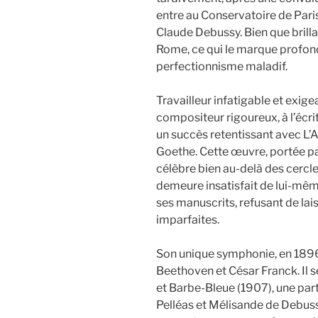
entre au Conservatoire de Paris 
Claude Debussy. Bien que brilla
Rome, ce qui le marque profon
perfectionnisme maladif.
Travailleur infatigable et exig
compositeur rigoureux, à l’écri
un succès retentissant avec L’A
Goethe. Cette œuvre, portée par
célèbre bien au-delà des cerc
demeure insatisfait de lui-mêm
ses manuscrits, refusant de lai
imparfaites.
Son unique symphonie, en 1896
Beethoven et César Franck. Il s
et Barbe-Bleue (1907), une par
Pelléas et Mélisande de Debuss