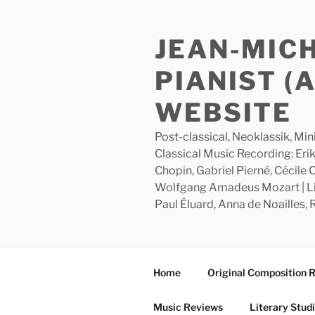
Skip
to
JEAN-MIC
content
PIANIST (
WEBSITE
Post-classical, Neoklassik, Min
Classical Music Recording: Erik
Chopin, Gabriel Pierné, Cécile
Wolfgang Amadeus Mozart | Lite
Paul Éluard, Anna de Noailles,
Home
Original Composition 
Music Reviews
Literary Stud