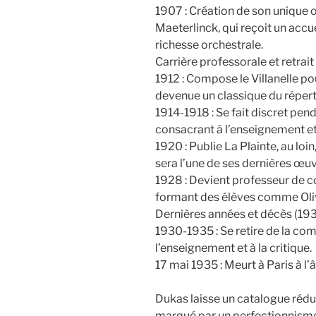
1907 : Création de son unique o
Maeterlinck, qui reçoit un accu
richesse orchestrale.
Carrière professorale et retrai
1912 : Compose le Villanelle po
devenue un classique du répert
1914-1918 : Se fait discret pen
consacrant à l’enseignement et 
1920 : Publie La Plainte, au lo
sera l’une de ses dernières œuv
1928 : Devient professeur de c
formant des élèves comme Oliv
Dernières années et décès (19
1930-1935 : Se retire de la co
l’enseignement et à la critique.
17 mai 1935 : Meurt à Paris à l’
Dukas laisse un catalogue rédui
marqué par un perfectionnisme 