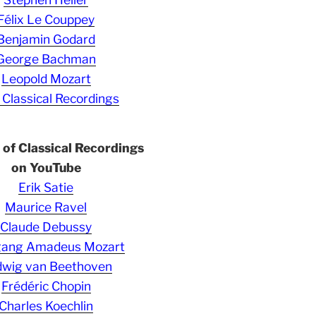
Félix Le Couppey
Benjamin Godard
George Bachman
Leopold Mozart
 Classical Recordings
s of Classical Recordings
on YouTube
Erik Satie
Maurice Ravel
Claude Debussy
gang Amadeus Mozart
wig van Beethoven
Frédéric Chopin
Charles Koechlin