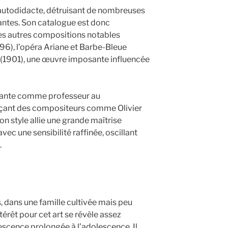
 autodidacte, détruisant de nombreuses
santes. Son catalogue est donc
ses autres compositions notables
96), l’opéra Ariane et Barbe-Bleue
o (1901), une œuvre imposante influencée
quante comme professeur au
ençant des compositeurs comme Olivier
n style allie une grande maîtrise
ec une sensibilité raffinée, oscillant
.
, dans une famille cultivée mais peu
térêt pour cet art se révèle assez
scence prolongée à l’adolescence. Il