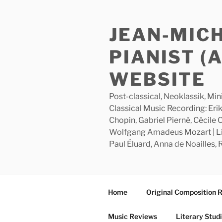
Skip
to
JEAN-MIC
content
PIANIST (
WEBSITE
Post-classical, Neoklassik, Min
Classical Music Recording: Erik
Chopin, Gabriel Pierné, Cécile
Wolfgang Amadeus Mozart | Lite
Paul Éluard, Anna de Noailles,
Home
Original Composition 
Music Reviews
Literary Stud