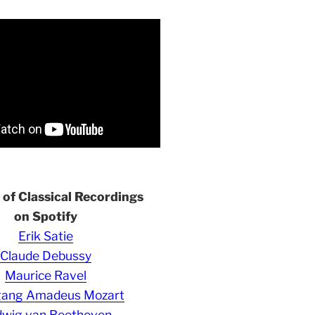
s of Classical Recordings
on Spotify
Erik Satie
Claude Debussy
Maurice Ravel
gang Amadeus Mozart
wig van Beethoven