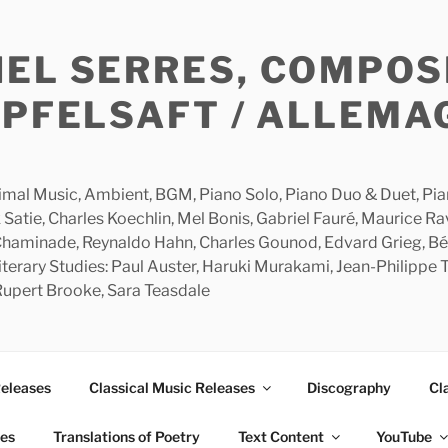
HEL SERRES, COMPOS
APFELSAFT / ALLEMA
imal Music, Ambient, BGM, Piano Solo, Piano Duo & Duet, Piano
 Satie, Charles Koechlin, Mel Bonis, Gabriel Fauré, Maurice R
 Chaminade, Reynaldo Hahn, Charles Gounod, Edvard Grieg, Bé
rary Studies: Paul Auster, Haruki Murakami, Jean-Philippe To
 Rupert Brooke, Sara Teasdale
Releases
Classical Music Releases
Discography
Cl
ies
Translations of Poetry
Text Content
YouTube