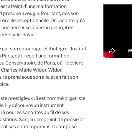
 est atteint d’une malformation
nd presque aveugle. Pourtant, dès son
e oreille exceptionnelle. On raconte qu’à
 une berceuse jouée au piano, il en
s sur le clavier.
ar son entourage, et il intègre l’Institut
Paris, où il reçoit une formation
au Conservatoire de Paris, où il devient
e Charles-Marie Widor. Widor,
 le prend sous son aile et en fait son
pice.
ste prestigieux : il est nommé organiste
s. Il y découvre un instrument
à peu les sonorités au fil de ses
sitions. Son jeu, empreint de poésie et
ment ses contemporains. Il compose