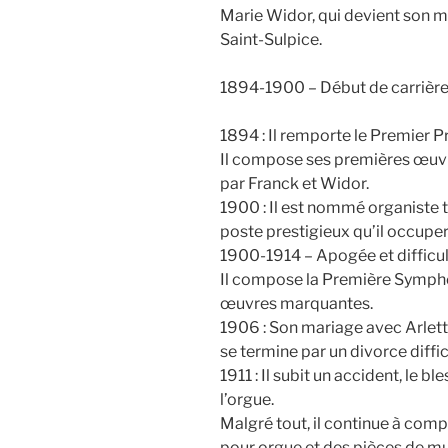
Marie Widor, qui devient son m
Saint-Sulpice.
1894-1900 – Début de carrièr
1894 : Il remporte le Premier P
Il compose ses premières œuvr
par Franck et Widor.
1900 : Il est nommé organiste t
poste prestigieux qu’il occuper
1900-1914 – Apogée et difficu
Il compose la Première Sympho
œuvres marquantes.
1906 : Son mariage avec Arlett
se termine par un divorce diffic
1911 : Il subit un accident, le b
l’orgue.
Malgré tout, il continue à com
pour orgue et des pièces de m