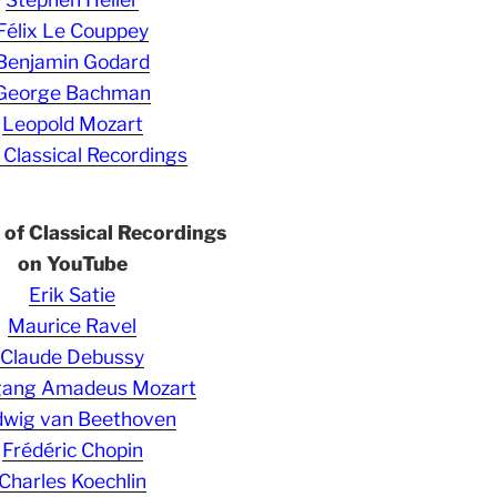
Félix Le Couppey
Benjamin Godard
George Bachman
Leopold Mozart
 Classical Recordings
s of Classical Recordings
on YouTube
Erik Satie
Maurice Ravel
Claude Debussy
gang Amadeus Mozart
wig van Beethoven
Frédéric Chopin
Charles Koechlin