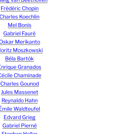
Frédéric Chopin
Charles Koechlin
Mel Bonis
Gabriel Fauré
Oskar Merikanto
oritz Moszkowski
Béla Bartók
Enrique Granados
Cécile Chaminade
Charles Gounod
Jules Massenet
Reynaldo Hahn
Émile Waldteufel
Edvard Grieg
Gabriel Pierné
Stephen Heller