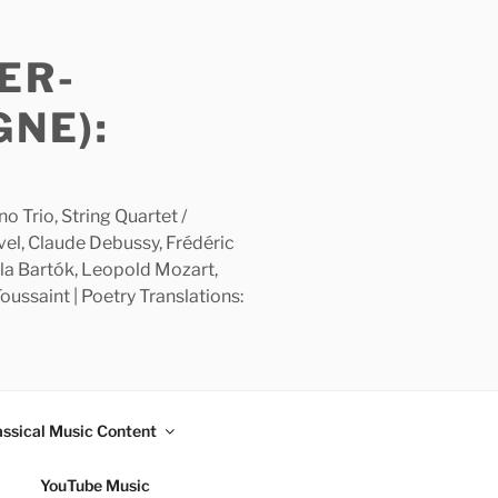
ER-
GNE):
 Trio, String Quartet /
avel, Claude Debussy, Frédéric
la Bartók, Leopold Mozart,
ussaint | Poetry Translations:
assical Music Content
YouTube Music