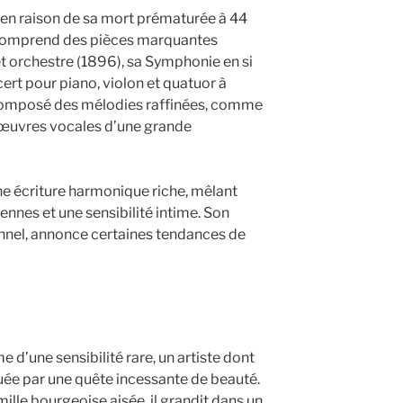
 en raison de sa mort prématurée à 44
 comprend des pièces marquantes
 orchestre (1896), sa Symphonie en si
ert pour piano, violon et quatuor à
 composé des mélodies raffinées, comme
s œuvres vocales d’une grande
ne écriture harmonique riche, mêlant
ennes et une sensibilité intime. Son
sonnel, annonce certaines tendances de
d’une sensibilité rare, un artiste dont
quée par une quête incessante de beauté.
ille bourgeoise aisée, il grandit dans un