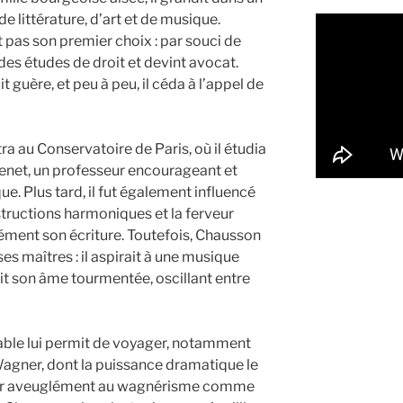
e littérature, d’art et de musique.
t pas son premier choix : par souci de
d des études de droit et devint avocat.
t guère, et peu à peu, il céda à l’appel de
tra au Conservatoire de Paris, où il étudia
senet, un professeur encourageant et
que. Plus tard, il fut également influencé
structions harmoniques et la ferveur
ent son écriture. Toutefois, Chausson
es maîtres : il aspirait à une musique
rait son âme tourmentée, oscillant entre
table lui permit de voyager, notamment
Wagner, dont la puissance dramatique le
érer aveuglément au wagnérisme comme