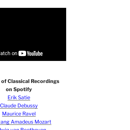
s of Classical Recordings
on Spotify
Erik Satie
Claude Debussy
Maurice Ravel
gang Amadeus Mozart
wig van Beethoven