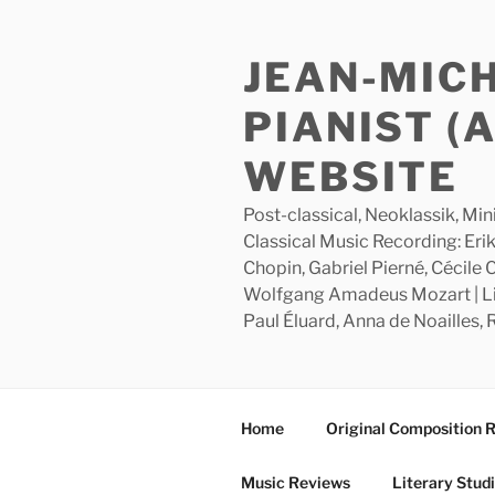
Skip
to
JEAN-MIC
content
PIANIST (
WEBSITE
Post-classical, Neoklassik, Min
Classical Music Recording: Erik
Chopin, Gabriel Pierné, Cécile
Wolfgang Amadeus Mozart | Lite
Paul Éluard, Anna de Noailles,
Home
Original Composition 
Music Reviews
Literary Stud