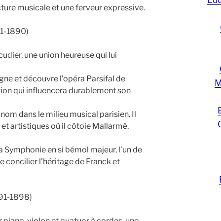
cture musicale et une ferveur expressive.
81-1890)
udier, une union heureuse qui lui
ne et découvre l’opéra Parsifal de
M
ion qui influencera durablement son
om dans le milieu musical parisien. Il
 et artistiques où il côtoie Mallarmé,
 Symphonie en si bémol majeur, l’un de
e concilier l’héritage de Franck et
91-1898)
 piano, violon et quatuor à cordes, une