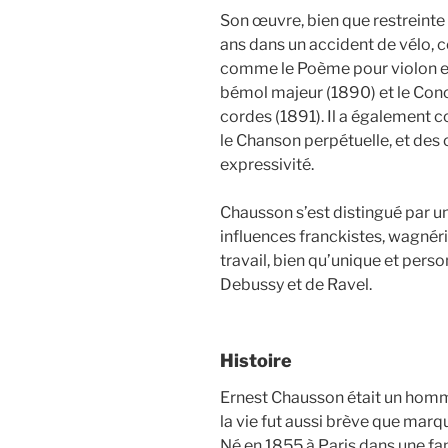
Son œuvre, bien que restreinte
ans dans un accident de vélo,
comme le Poème pour violon et
bémol majeur (1890) et le Conc
cordes (1891). Il a également
le Chanson perpétuelle, et de
expressivité.
Chausson s’est distingué par u
influences franckistes, wagnéri
travail, bien qu’unique et per
Debussy et de Ravel.
Histoire
Ernest Chausson était un homme 
la vie fut aussi brève que mar
Né en 1855 à Paris dans une fam