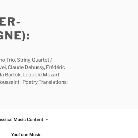
ER-
GNE):
 Trio, String Quartet /
avel, Claude Debussy, Frédéric
la Bartók, Leopold Mozart,
ussaint | Poetry Translations:
assical Music Content
YouTube Music