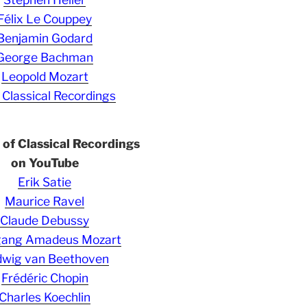
Félix Le Couppey
Benjamin Godard
George Bachman
Leopold Mozart
 Classical Recordings
s of Classical Recordings
on YouTube
Erik Satie
Maurice Ravel
Claude Debussy
gang Amadeus Mozart
wig van Beethoven
Frédéric Chopin
Charles Koechlin