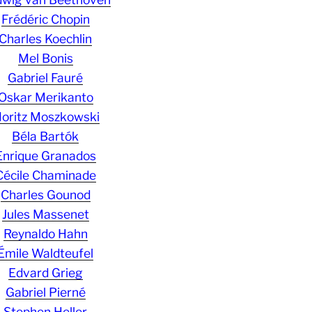
Frédéric Chopin
Charles Koechlin
Mel Bonis
Gabriel Fauré
Oskar Merikanto
oritz Moszkowski
Béla Bartók
Enrique Granados
Cécile Chaminade
Charles Gounod
Jules Massenet
Reynaldo Hahn
Émile Waldteufel
Edvard Grieg
Gabriel Pierné
Stephen Heller