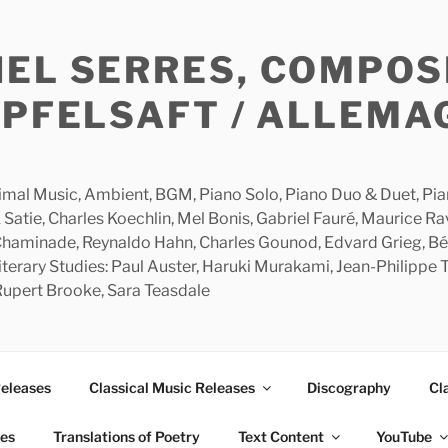
HEL SERRES, COMPOS
APFELSAFT / ALLEMA
imal Music, Ambient, BGM, Piano Solo, Piano Duo & Duet, Piano
 Satie, Charles Koechlin, Mel Bonis, Gabriel Fauré, Maurice R
 Chaminade, Reynaldo Hahn, Charles Gounod, Edvard Grieg, Bé
rary Studies: Paul Auster, Haruki Murakami, Jean-Philippe To
 Rupert Brooke, Sara Teasdale
Releases
Classical Music Releases
Discography
Cl
ies
Translations of Poetry
Text Content
YouTube