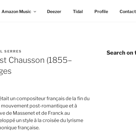
Amazon Music
Deezer
Tidal
Profile
Contact
L SERRES
Search on t
st Chausson (1855–
ges
ait un compositeur français de la fin du
au mouvement post-romantique et à
ève de Massenet et de Franck au
eloppé un style à la croisée du lyrisme
monique française.