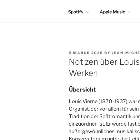
Spotify
Apple Music
POSTED
5 MARCH 2025
BY
JEAN-MICHE
ON
Notizen über Louis
Werken
Übersicht
Louis Vierne (1870-1937) war 
Organist, der vor allem für sein
Tradition der Spätromantik un
einzuordnen ist. Er wurde fast 
außergewöhnliches musikalisch
Konservatorium unter der Leit