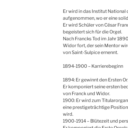
Er wird in das Institut National
aufgenommen, wo er eine solid
Er wird Schüler von César Fra
begeistert sich für die Orgel.
Nach Francks Tod im Jahr 1890 
Widor fort, der sein Mentor wi
von Saint-Sulpice ernennt.
1894-1900 – Karrierebeginn
1894: Er gewinnt den Ersten O
Er komponiert seine ersten bed
von Franck und Widor.
1900: Er wird zum Titularorga
eine prestigeträchtige Position
wird.
1900-1914 – Blütezeit und per
Er komponiert die Erste Orgel