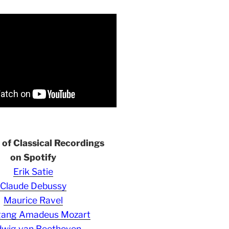
s of Classical Recordings
on Spotify
Erik Satie
Claude Debussy
Maurice Ravel
gang Amadeus Mozart
wig van Beethoven