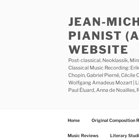
Skip
to
JEAN-MIC
content
PIANIST (
WEBSITE
Post-classical, Neoklassik, Min
Classical Music Recording: Erik
Chopin, Gabriel Pierné, Cécile
Wolfgang Amadeus Mozart | Lite
Paul Éluard, Anna de Noailles,
Home
Original Composition 
Music Reviews
Literary Stud