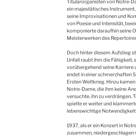
Titularorganisten von Notre-Da
ein majestätisches Instrument,
seine Improvisationen und Komp
von Poesie und Intensität, beei
komponierte daraufhin seine Or
Meisterwerken des Repertoire
Doch hinter diesem Aufstieg st
Unfall raubt ihm die Fähigkeit,
vorübergehend seine Karriere a
endet in einer schmerzhaften S
Ersten Weltkrieg. Hinzu kame
Notre-Dame, die ihm keine An
versuchte, ihn zu verdrängen.
spielte er weiter und klammerte
lebenswichtige Notwendigkeit
1937, als er ein Konzert in Not
zusammen, niedergeschlagen vo