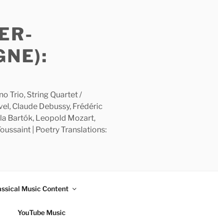
ER-
GNE):
 Trio, String Quartet /
avel, Claude Debussy, Frédéric
la Bartók, Leopold Mozart,
ussaint | Poetry Translations:
assical Music Content
YouTube Music