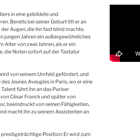
iers in eine gebildete und
n. Bereits bei seiner Geburt litt er an
der Augen, die ihn fast blind machte.
in jungen Jahren ein außergewöhnliches
im Alter von zwei Jahren, als er ein
e, die Noten sofort auf der Tastatur
wird von seinem Umfeld gefördert, und
l des Jeunes Aveugles in Paris, wo er eine
 Talent führt ihn an das Pariser
 von César Franck und später von
r, beeindruckt von seinen Fähigkeiten,
 und macht ihn zu seinem Assistenten an
 prestigeträchtige Position: Er wird zum