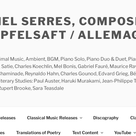
HEL SERRES, COMPOS
APFELSAFT / ALLEMA
imal Music, Ambient, BGM, Piano Solo, Piano Duo & Duet, Piano
 Satie, Charles Koechlin, Mel Bonis, Gabriel Fauré, Maurice R
 Chaminade, Reynaldo Hahn, Charles Gounod, Edvard Grieg, Bé
rary Studies: Paul Auster, Haruki Murakami, Jean-Philippe To
 Rupert Brooke, Sara Teasdale
Releases
Classical Music Releases
Discography
Cl
ies
Translations of Poetry
Text Content
YouTube