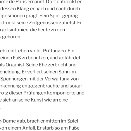
me de Paris ernannt. Dort entdeckt er
 dessen Klang er nach und nach durch
ositionen prägt. Sein Spiel, geprägt
ndruckt seine Zeitgenossen zutiefst. Er
gelsinfonien, die heute zu den
s gehören.
eht ein Leben voller Prüfungen. Ein
 seinen Fuß zu benutzen, und gefährdet
ls Organist. Seine Ehe zerbricht und
cheidung. Er verliert seinen Sohn im
n Spannungen mit der Verwaltung von
erkennung entgegenbrachte und sogar
 Trotz dieser Prüfungen komponierte und
 sich an seine Kunst wie an eine
.
re-Dame gab, brach er mitten im Spiel
n einem Anfall. Er starb so am Fuße