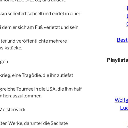
kin scheitert schnell und endet in einer
bei dem er sich am Fuß verletzt und sein
Best
ter und veröffentlichte mehrere
sikstücke.
Playlist
ngen
ieg, eine Tragödie, die ihn zutiefst
greiche Tournee in die USA, die ihm half,
ten herauszukommen.
Wolf
Lud
 Meisterwerk
sten Werke, darunter die Sechste