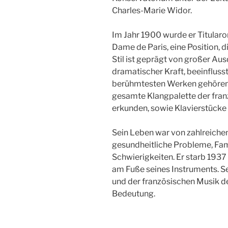
Charles-Marie Widor.
Im Jahr 1900 wurde er Titularo
Dame de Paris, eine Position, d
Stil ist geprägt von großer Aus
dramatischer Kraft, beeinfluss
berühmtesten Werken gehören s
gesamte Klangpalette der fra
erkunden, sowie Klavierstück
Sein Leben war von zahlreiche
gesundheitliche Probleme, Fami
Schwierigkeiten. Er starb 1937
am Fuße seines Instruments. Sei
und der französischen Musik d
Bedeutung.