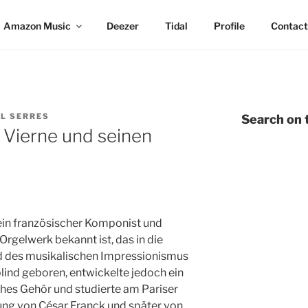
Amazon Music
Deezer
Tidal
Profile
Contact
L SERRES
Search on t
 Vierne und seinen
ein französischer Komponist und
 Orgelwerk bekannt ist, das in die
d des musikalischen Impressionismus
blind geboren, entwickelte jedoch ein
es Gehör und studierte am Pariser
ung von César Franck und später von