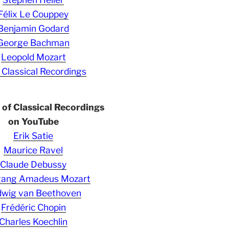
Félix Le Couppey
Benjamin Godard
George Bachman
Leopold Mozart
 Classical Recordings
s of Classical Recordings
on YouTube
Erik Satie
Maurice Ravel
Claude Debussy
gang Amadeus Mozart
wig van Beethoven
Frédéric Chopin
Charles Koechlin