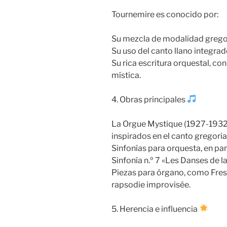
Tournemire es conocido por:
Su mezcla de modalidad grego
Su uso del canto llano integra
Su rica escritura orquestal, c
mística.
4. Obras principales
La Orgue Mystique (1927-1932): 
inspirados en el canto gregori
Sinfonías para orquesta, en part
Sinfonía n.º 7 «Les Danses de la
Piezas para órgano, como Fres
rapsodie improvisée.
5. Herencia e influencia