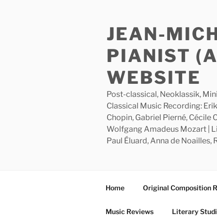
Skip
to
JEAN-MIC
content
PIANIST (
WEBSITE
Post-classical, Neoklassik, Min
Classical Music Recording: Erik
Chopin, Gabriel Pierné, Cécile
Wolfgang Amadeus Mozart | Lite
Paul Éluard, Anna de Noailles,
Home
Original Composition 
Music Reviews
Literary Stud