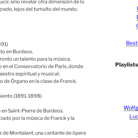
cir, sino revelar otra dimensión de lo
sagrado, lejos del tumulto del mundo.
Best
891)
to en Burdeos.
onto un talento para la música.
Playlist
do en el Conservatorio de París, donde
estro espiritual y musical.
 de Órgano en la clase de Franck.
imiento (1891-1898)
Wolf
a en Saint-Pierre de Burdeos.
Lud
ado por la música de Franck y la
z de Montalant, una cantante de ópera