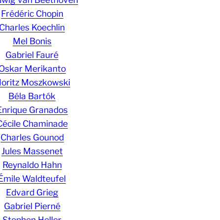
Frédéric Chopin
Charles Koechlin
Mel Bonis
Gabriel Fauré
Oskar Merikanto
oritz Moszkowski
Béla Bartók
Enrique Granados
Cécile Chaminade
Charles Gounod
Jules Massenet
Reynaldo Hahn
Émile Waldteufel
Edvard Grieg
Gabriel Pierné
Stephen Heller