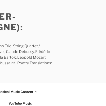
ER-
GNE):
 Trio, String Quartet /
avel, Claude Debussy, Frédéric
la Bartók, Leopold Mozart,
ussaint | Poetry Translations:
assical Music Content
YouTube Music