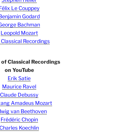
Félix Le Couppey
Benjamin Godard
George Bachman
Leopold Mozart
 Classical Recordings
s of Classical Recordings
on YouTube
Erik Satie
Maurice Ravel
Claude Debussy
gang Amadeus Mozart
wig van Beethoven
Frédéric Chopin
Charles Koechlin