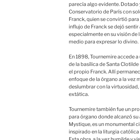
parecía algo evidente. Dotado 
Conservatorio de París con solo
Franck, quien se convirtió para 
influjo de Franck se dejó sentir 
especialmente en su visión de 
medio para expresar lo divino.
En 1898, Tournemire accede a u
de la basílica de Santa Clotild
el propio Franck. Allí permane
enfoque de la órgano a la vez 
deslumbrar con la virtuosidad, 
extática.
Tournemire también fue un prol
para órgano donde alcanzó su 
Mystique, es un monumental cic
inspirado en la liturgia católic
Esta obra, a la vez humilde y vi