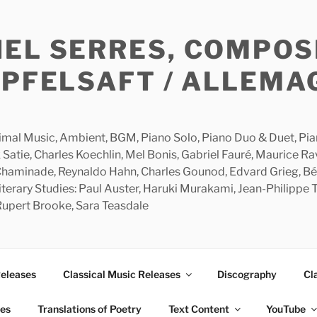
HEL SERRES, COMPOS
APFELSAFT / ALLEMA
imal Music, Ambient, BGM, Piano Solo, Piano Duo & Duet, Piano
 Satie, Charles Koechlin, Mel Bonis, Gabriel Fauré, Maurice R
 Chaminade, Reynaldo Hahn, Charles Gounod, Edvard Grieg, Bé
rary Studies: Paul Auster, Haruki Murakami, Jean-Philippe To
 Rupert Brooke, Sara Teasdale
Releases
Classical Music Releases
Discography
Cl
ies
Translations of Poetry
Text Content
YouTube