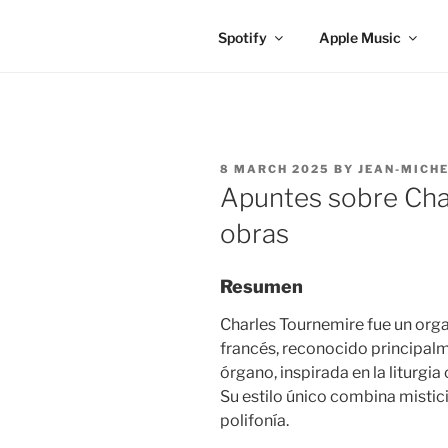
Spotify
Apple Music
POSTED
8 MARCH 2025
BY
JEAN-MICHE
ON
Apuntes sobre Cha
obras
Resumen
Charles Tournemire fue un org
francés, reconocido principal
órgano, inspirada en la liturgia
Su estilo único combina misti
polifonía.