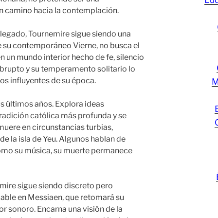
un camino hacia la contemplación.
 legado, Tournemire sigue siendo una
de su contemporáneo Vierne, no busca el
n un mundo interior hecho de fe, silencio
abrupto y su temperamento solitario lo
os influyentes de su época.
M
s últimos años. Explora ideas
tradición católica más profunda y se
muere en circunstancias turbias,
de la isla de Yeu. Algunos hablan de
 Como su música, su muerte permanece
emire sigue siendo discreto pero
pable en Messiaen, que retomará su
lor sonoro. Encarna una visión de la