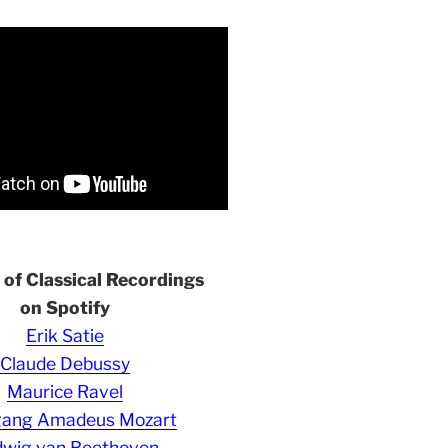
s of Classical Recordings
on Spotify
Erik Satie
Claude Debussy
Maurice Ravel
gang Amadeus Mozart
wig van Beethoven