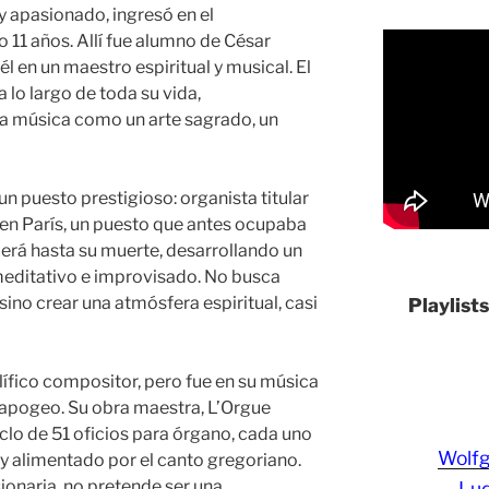
y apasionado, ingresó en el
 11 años. Allí fue alumno de César
él en un maestro espiritual y musical. El
a lo largo de toda su vida,
la música como un arte sagrado, un
n puesto prestigioso: organista titular
e en París, un puesto que antes ocupaba
cerá hasta su muerte, desarrollando un
meditativo e improvisado. No busca
sino crear una atmósfera espiritual, casi
Playlist
ífico compositor, pero fue en su música
apogeo. Su obra maestra, L’Orgue
lo de 51 oficios para órgano, cada uno
Wolf
a y alimentado por el canto gregoriano.
sionaria, no pretende ser una
Lud