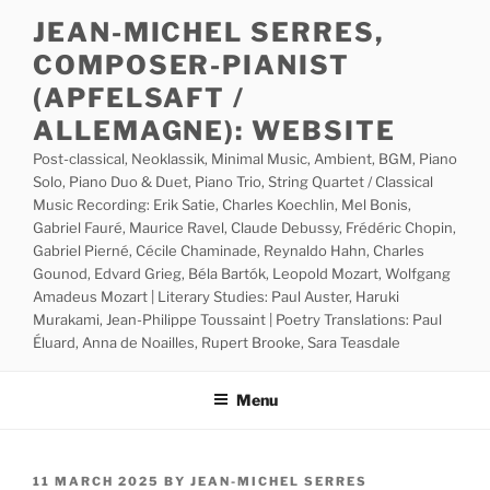
Skip
JEAN-MICHEL SERRES,
to
COMPOSER-PIANIST
content
(APFELSAFT /
ALLEMAGNE): WEBSITE
Post-classical, Neoklassik, Minimal Music, Ambient, BGM, Piano
Solo, Piano Duo & Duet, Piano Trio, String Quartet / Classical
Music Recording: Erik Satie, Charles Koechlin, Mel Bonis,
Gabriel Fauré, Maurice Ravel, Claude Debussy, Frédéric Chopin,
Gabriel Pierné, Cécile Chaminade, Reynaldo Hahn, Charles
Gounod, Edvard Grieg, Béla Bartók, Leopold Mozart, Wolfgang
Amadeus Mozart | Literary Studies: Paul Auster, Haruki
Murakami, Jean-Philippe Toussaint | Poetry Translations: Paul
Éluard, Anna de Noailles, Rupert Brooke, Sara Teasdale
Menu
POSTED
11 MARCH 2025
BY
JEAN-MICHEL SERRES