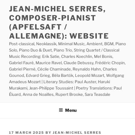
Skip
JEAN-MICHEL SERRES,
to
COMPOSER-PIANIST
content
(APFELSAFT /
ALLEMAGNE): WEBSITE
Post-classical, Neoklassik, Minimal Music, Ambient, BGM, Piano
Solo, Piano Duo & Duet, Piano Trio, String Quartet / Classical
Music Recording: Erik Satie, Charles Koechlin, Mel Bonis,
Gabriel Fauré, Maurice Ravel, Claude Debussy, Frédéric Chopin,
Gabriel Pierné, Cécile Chaminade, Reynaldo Hahn, Charles
Gounod, Edvard Grieg, Béla Bartók, Leopold Mozart, Wolfgang
Amadeus Mozart | Literary Studies: Paul Auster, Haruki
Murakami, Jean-Philippe Toussaint | Poetry Translations: Paul
Éluard, Anna de Noailles, Rupert Brooke, Sara Teasdale
Menu
POSTED
17 MARCH 2025
BY
JEAN-MICHEL SERRES