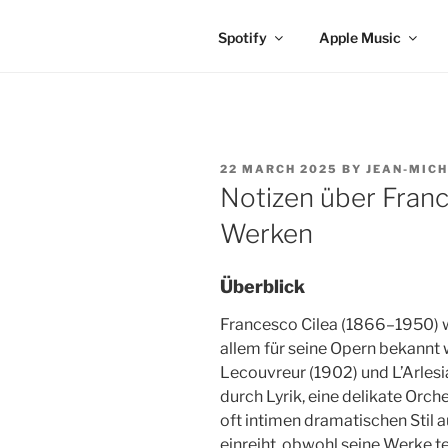
Spotify
Apple Music
POSTED
22 MARCH 2025
BY
JEAN-MICH
ON
Notizen über Franc
Werken
Überblick
Francesco Cilea (1866–1950) wa
allem für seine Opern bekannt 
Lecouvreur (1902) und L’Arlesi
durch Lyrik, eine delikate Orc
oft intimen dramatischen Stil a
einreiht, obwohl seine Werke te