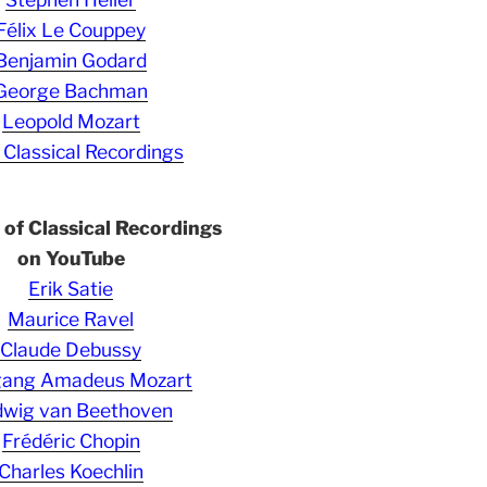
Félix Le Couppey
Benjamin Godard
George Bachman
Leopold Mozart
 Classical Recordings
s of Classical Recordings
on YouTube
Erik Satie
Maurice Ravel
Claude Debussy
gang Amadeus Mozart
wig van Beethoven
Frédéric Chopin
Charles Koechlin