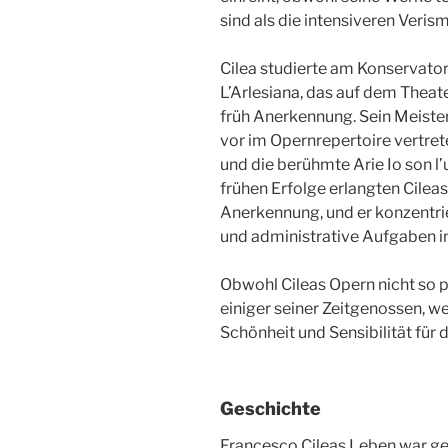
sind als die intensiveren Veri
Cilea studierte am Konservato
L’Arlesiana, das auf dem Theat
früh Anerkennung. Sein Meiste
vor im Opernrepertoire vertret
und die berühmte Arie Io son l’
frühen Erfolge erlangten Cileas
Anerkennung, und er konzentrie
und administrative Aufgaben in
Obwohl Cileas Opern nicht so p
einiger seiner Zeitgenossen, we
Schönheit und Sensibilität für
Geschichte
Francesco Cileas Leben war gep