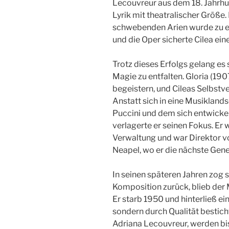
Lecouvreur aus dem 18. Jahrhu
Lyrik mit theatralischer Größe. 
schwebenden Arien wurde zu e
und die Oper sicherte Cilea ein
Trotz dieses Erfolgs gelang es
Magie zu entfalten. Gloria (19
begeistern, und Cileas Selbst
Anstatt sich in eine Musikland
Puccini und dem sich entwicke
verlagerte er seinen Fokus. Er
Verwaltung und war Direktor v
Neapel, wo er die nächste Gener
In seinen späteren Jahren zog s
Komposition zurück, blieb der 
Er starb 1950 und hinterließ e
sondern durch Qualität bestich
Adriana Lecouvreur, werden bis