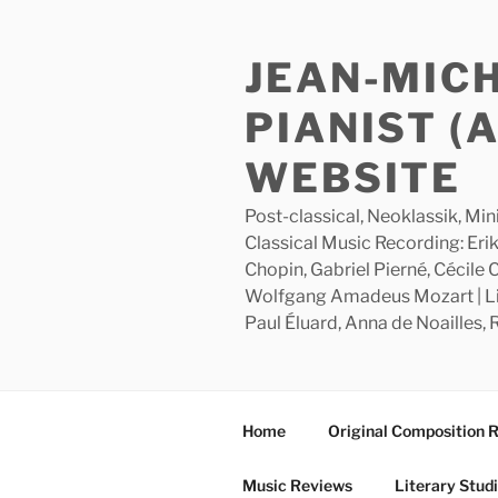
Skip
to
JEAN-MIC
content
PIANIST (
WEBSITE
Post-classical, Neoklassik, Min
Classical Music Recording: Erik
Chopin, Gabriel Pierné, Cécile
Wolfgang Amadeus Mozart | Lite
Paul Éluard, Anna de Noailles,
Home
Original Composition 
Music Reviews
Literary Stud