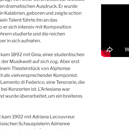
rten dramatischen Ausdruck. Er wurde
 in Kalabrien, geboren und zeigte schon
ein Talent führte ihn an das
 er sich intensiv mit Komposition
hrern studierte und die reichen
per in sich aufnahm.
 kam 1892 mit Gina, einer studentischen
 der Musikwelt auf sich zog. Aber erst
f einem Theaterstück von Alphonse
ich als vielversprechender Komponist.
Lamento di Federico, eine Tenorarie, die
 bei Konzerten ist. L’Arlesiana war
nd wurde überarbeitet, um ein breiteres
 kam 1902 mit Adriana Lecouvreur.
ösischen Schauspielerin Adrienne