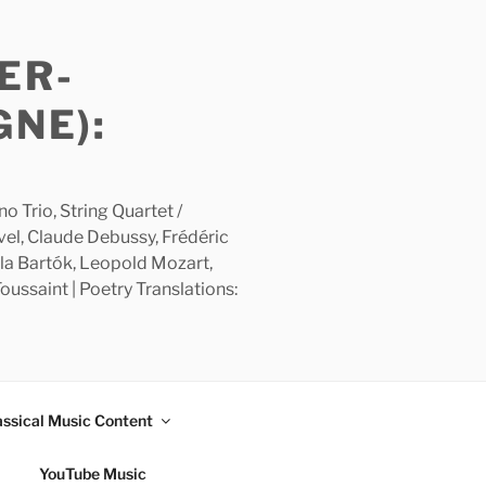
ER-
GNE):
 Trio, String Quartet /
avel, Claude Debussy, Frédéric
la Bartók, Leopold Mozart,
ussaint | Poetry Translations:
assical Music Content
YouTube Music