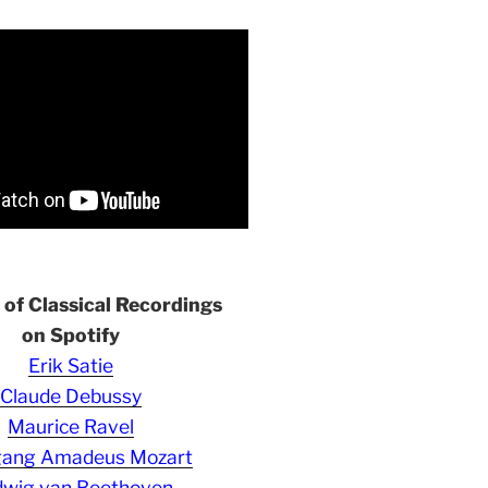
s of Classical Recordings
on Spotify
Erik Satie
Claude Debussy
Maurice Ravel
gang Amadeus Mozart
wig van Beethoven