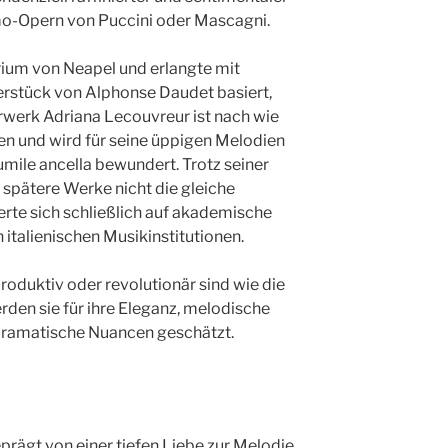
smo-Opern von Puccini oder Mascagni.
rium von Neapel und erlangte mit
erstück von Alphonse Daudet basiert,
rwerk Adriana Lecouvreur ist nach wie
en und wird für seine üppigen Melodien
umile ancella bewundert. Trotz seiner
 spätere Werke nicht die gleiche
rte sich schließlich auf akademische
 italienischen Musikinstitutionen.
roduktiv oder revolutionär sind wie die
rden sie für ihre Eleganz, melodische
 dramatische Nuancen geschätzt.
rägt von einer tiefen Liebe zur Melodie