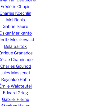
Frédéric Chopin
Charles Koechlin
Mel Bonis
Gabriel Fauré
Oskar Merikanto
oritz Moszkowski
Béla Bartók
Enrique Granados
Cécile Chaminade
Charles Gounod
Jules Massenet
Reynaldo Hahn
Émile Waldteufel
Edvard Grieg
Gabriel Pierné
Stephen Heller