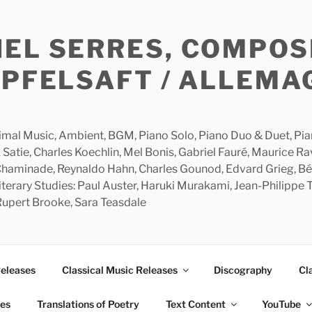
HEL SERRES, COMPOS
APFELSAFT / ALLEMA
imal Music, Ambient, BGM, Piano Solo, Piano Duo & Duet, Piano
 Satie, Charles Koechlin, Mel Bonis, Gabriel Fauré, Maurice R
 Chaminade, Reynaldo Hahn, Charles Gounod, Edvard Grieg, Bé
rary Studies: Paul Auster, Haruki Murakami, Jean-Philippe To
 Rupert Brooke, Sara Teasdale
Releases
Classical Music Releases
Discography
Cl
ies
Translations of Poetry
Text Content
YouTube