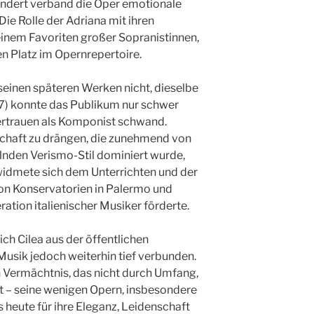
ndert verband die Oper emotionale
Die Rolle der Adriana mit ihren
inem Favoriten großer Sopranistinnen,
en Platz im Opernrepertoire.
 seinen späteren Werken nicht, dieselbe
07) konnte das Publikum nur schwer
vertrauen als Komponist schwand.
schaft zu drängen, die zunehmend von
lnden Verismo-Stil dominiert wurde,
 widmete sich dem Unterrichten und der
on Konservatorien in Palermo und
ation italienischer Musiker förderte.
ich Cilea aus der öffentlichen
Musik jedoch weiterhin tief verbunden.
in Vermächtnis, das nicht durch Umfang,
t – seine wenigen Opern, insbesondere
 heute für ihre Eleganz, Leidenschaft