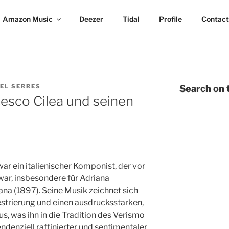
Amazon Music
Deezer
Tidal
Profile
Contact
EL SERRES
Search on t
esco Cilea und seinen
r ein italienischer Komponist, der vor
war, insbesondere für Adriana
ana (1897). Seine Musik zeichnet sich
hestrierung und einen ausdrucksstarken,
us, was ihn in die Tradition des Verismo
ndenziell raffinierter und sentimentaler