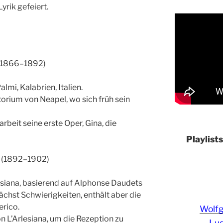
yrik gefeiert.
 (1866–1892)
lmi, Kalabrien, Italien.
torium von Neapel, wo sich früh sein
beit seine erste Oper, Gina, die
Playlist
h (1892–1902)
esiana, basierend auf Alphonse Daudets
ächst Schwierigkeiten, enthält aber die
rico.
Wolf
 L’Arlesiana, um die Rezeption zu
Lud