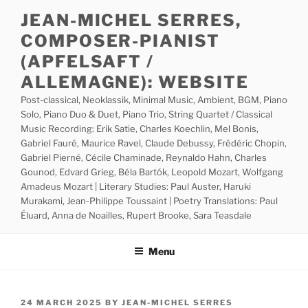
Skip
JEAN-MICHEL SERRES,
to
COMPOSER-PIANIST
content
(APFELSAFT /
ALLEMAGNE): WEBSITE
Post-classical, Neoklassik, Minimal Music, Ambient, BGM, Piano
Solo, Piano Duo & Duet, Piano Trio, String Quartet / Classical
Music Recording: Erik Satie, Charles Koechlin, Mel Bonis,
Gabriel Fauré, Maurice Ravel, Claude Debussy, Frédéric Chopin,
Gabriel Pierné, Cécile Chaminade, Reynaldo Hahn, Charles
Gounod, Edvard Grieg, Béla Bartók, Leopold Mozart, Wolfgang
Amadeus Mozart | Literary Studies: Paul Auster, Haruki
Murakami, Jean-Philippe Toussaint | Poetry Translations: Paul
Éluard, Anna de Noailles, Rupert Brooke, Sara Teasdale
Menu
POSTED
24 MARCH 2025
BY
JEAN-MICHEL SERRES