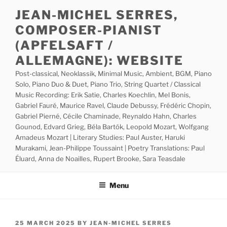
Skip
JEAN-MICHEL SERRES,
to
COMPOSER-PIANIST
content
(APFELSAFT /
ALLEMAGNE): WEBSITE
Post-classical, Neoklassik, Minimal Music, Ambient, BGM, Piano
Solo, Piano Duo & Duet, Piano Trio, String Quartet / Classical
Music Recording: Erik Satie, Charles Koechlin, Mel Bonis,
Gabriel Fauré, Maurice Ravel, Claude Debussy, Frédéric Chopin,
Gabriel Pierné, Cécile Chaminade, Reynaldo Hahn, Charles
Gounod, Edvard Grieg, Béla Bartók, Leopold Mozart, Wolfgang
Amadeus Mozart | Literary Studies: Paul Auster, Haruki
Murakami, Jean-Philippe Toussaint | Poetry Translations: Paul
Éluard, Anna de Noailles, Rupert Brooke, Sara Teasdale
Menu
POSTED
25 MARCH 2025
BY
JEAN-MICHEL SERRES