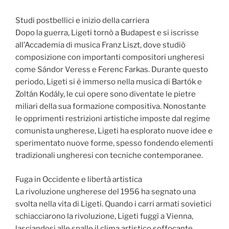
Studi postbellici e inizio della carriera
Dopo la guerra, Ligeti tornò a Budapest e si iscrisse
all’Accademia di musica Franz Liszt, dove studiò
composizione con importanti compositori ungheresi
come Sándor Veress e Ferenc Farkas. Durante questo
periodo, Ligeti si è immerso nella musica di Bartók e
Zoltán Kodály, le cui opere sono diventate le pietre
miliari della sua formazione compositiva. Nonostante
le opprimenti restrizioni artistiche imposte dal regime
comunista ungherese, Ligeti ha esplorato nuove idee e
sperimentato nuove forme, spesso fondendo elementi
tradizionali ungheresi con tecniche contemporanee.
Fuga in Occidente e libertà artistica
La rivoluzione ungherese del 1956 ha segnato una
svolta nella vita di Ligeti. Quando i carri armati sovietici
schiacciarono la rivoluzione, Ligeti fuggì a Vienna,
lasciandosi alle spalle il clima artistico soffocante