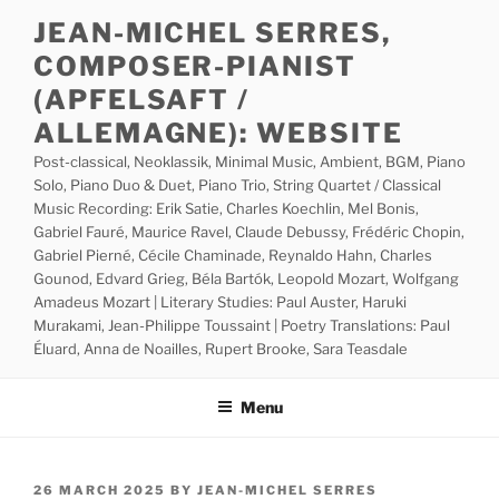
Skip
JEAN-MICHEL SERRES,
to
COMPOSER-PIANIST
content
(APFELSAFT /
ALLEMAGNE): WEBSITE
Post-classical, Neoklassik, Minimal Music, Ambient, BGM, Piano
Solo, Piano Duo & Duet, Piano Trio, String Quartet / Classical
Music Recording: Erik Satie, Charles Koechlin, Mel Bonis,
Gabriel Fauré, Maurice Ravel, Claude Debussy, Frédéric Chopin,
Gabriel Pierné, Cécile Chaminade, Reynaldo Hahn, Charles
Gounod, Edvard Grieg, Béla Bartók, Leopold Mozart, Wolfgang
Amadeus Mozart | Literary Studies: Paul Auster, Haruki
Murakami, Jean-Philippe Toussaint | Poetry Translations: Paul
Éluard, Anna de Noailles, Rupert Brooke, Sara Teasdale
Menu
POSTED
26 MARCH 2025
BY
JEAN-MICHEL SERRES