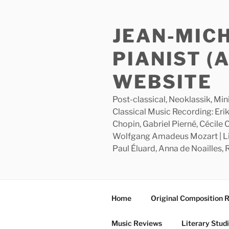
Skip
to
JEAN-MIC
content
PIANIST (
WEBSITE
Post-classical, Neoklassik, Min
Classical Music Recording: Erik
Chopin, Gabriel Pierné, Cécile
Wolfgang Amadeus Mozart | Lite
Paul Éluard, Anna de Noailles,
Home
Original Composition 
Music Reviews
Literary Stud