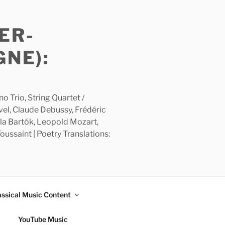
ER-
GNE):
 Trio, String Quartet /
avel, Claude Debussy, Frédéric
la Bartók, Leopold Mozart,
ussaint | Poetry Translations:
assical Music Content
YouTube Music