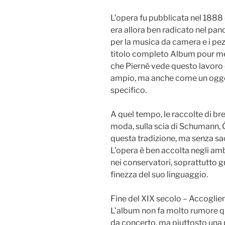
L’opera fu pubblicata nel 1888 
era allora ben radicato nel pan
per la musica da camera e i pezz
titolo completo Album pour mes 
che Pierné vede questo lavoro
ampio, ma anche come un ogge
specifico.
A quel tempo, le raccolte di br
moda, sulla scia di Schumann, Ča
questa tradizione, ma senza sacri
L’opera è ben accolta negli am
nei conservatori, soprattutto gra
finezza del suo linguaggio.
Fine del XIX secolo – Accoglie
L’album non fa molto rumore q
da concerto, ma piuttosto una p