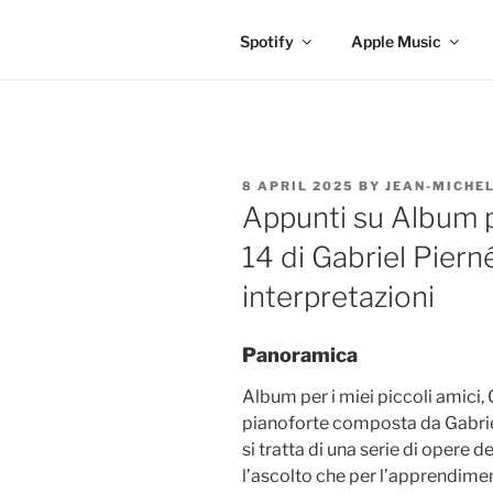
Spotify
Apple Music
POSTED
8 APRIL 2025
BY
JEAN-MICHE
ON
Appunti su Album p
14 di Gabriel Pierné
interpretazioni
Panoramica
Album per i miei piccoli amici, 
pianoforte composta da Gabriel 
si tratta di una serie di opere 
l’ascolto che per l’apprendime