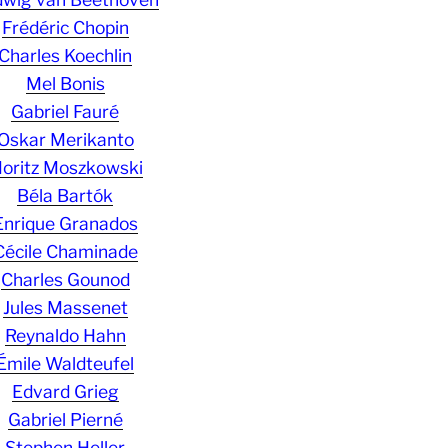
Frédéric Chopin
Charles Koechlin
Mel Bonis
Gabriel Fauré
Oskar Merikanto
oritz Moszkowski
Béla Bartók
Enrique Granados
Cécile Chaminade
Charles Gounod
Jules Massenet
Reynaldo Hahn
Émile Waldteufel
Edvard Grieg
Gabriel Pierné
Stephen Heller