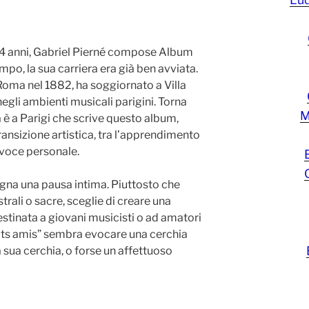
4 anni, Gabriel Pierné compose Album
mpo, la sua carriera era già ben avviata.
Roma nel 1882, ha soggiornato a Villa
negli ambienti musicali parigini. Torna
M
ma è a Parigi che scrive questo album,
ransizione artistica, tra l’apprendimento
 voce personale.
egna una pausa intima. Piuttosto che
rali o sacre, sceglie di creare una
estinata a giovani musicisti o ad amatori
petits amis” sembra evocare una cerchia
a sua cerchia, o forse un affettuoso