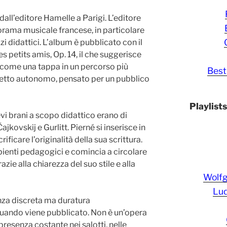
dall’editore Hamelle a Parigi. L’editore
orama musicale francese, in particolare
i didattici. L’album è pubblicato con il
petits amis, Op. 14, il che suggerisce
 come una tappa in un percorso più
Best
tto autonomo, pensato per un pubblico
Playlist
evi brani a scopo didattico erano di
jkovskij e Gurlitt. Pierné si inserisce in
ficare l’originalità della sua scrittura.
bienti pedagogici e comincia a circolare
zie alla chiarezza del suo stile e alla
Wolf
Lud
nza discreta ma duratura
uando viene pubblicato. Non è un’opera
resenza costante nei salotti, nelle