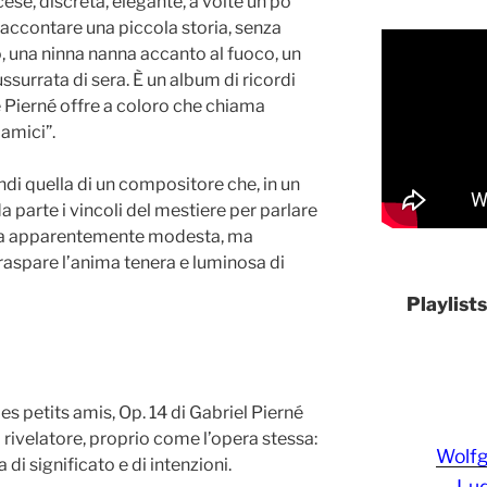
e, discreta, elegante, a volte un po’
accontare una piccola storia, senza
, una ninna nanna accanto al fuoco, un
ssurrata di sera. È un album di ricordi
e Pierné offre a coloro che chiama
 amici”.
ndi quella di un compositore che, in un
parte i vincoli del mestiere per parlare
era apparentemente modesta, ma
aspare l’anima tenera e luminosa di
Playlist
 petits amis, Op. 14 di Gabriel Pierné
rivelatore, proprio come l’opera stessa:
Wolf
i significato e di intenzioni.
Lud