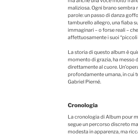
ma anche una voce molto frances
maliziosa. Ogni brano sembra r
parole: un passo di danza goffo
tamburello allegro, una fiaba su
immaginari – o forse reali – ch
affettuosamente i suoi “piccoli
La storia di questo album è qui
momento di grazia, ha messo da 
direttamente al cuore. Un’op
profondamente umana, in cui tr
Gabriel Pierné.
Cronologia
La cronologia di Album pour mes
segue un percorso discreto ma 
modesta in apparenza, ma ricca d