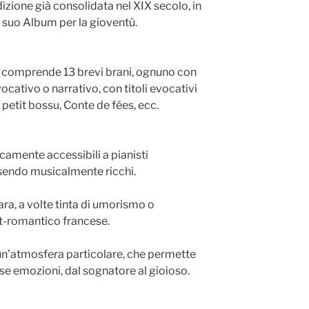
adizione già consolidata nel XIX secolo, in
 suo Album per la gioventù.
ci comprende 13 brevi brani, ognuno con
ocativo o narrativo, con titoli evocativi
etit bossu, Conte de fées, ecc.
icamente accessibili a pianisti
ssendo musicalmente ricchi.
hiara, a volte tinta di umorismo o
ost-romantico francese.
un’atmosfera particolare, che permette
rse emozioni, dal sognatore al gioioso.