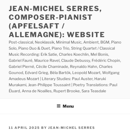
Skip
JEAN-MICHEL SERRES,
to
COMPOSER-PIANIST
content
(APFELSAFT /
ALLEMAGNE): WEBSITE
Post-classical, Neoklassik, Minimal Music, Ambient, BGM, Piano
Solo, Piano Duo & Duet, Piano Trio, String Quartet / Classical
Music Recording: Erik Satie, Charles Koechlin, Mel Bonis,
Gabriel Fauré, Maurice Ravel, Claude Debussy, Frédéric Chopin,
Gabriel Pierné, Cécile Chaminade, Reynaldo Hahn, Charles
Gounod, Edvard Grieg, Béla Bartók, Leopold Mozart, Wolfgang
Amadeus Mozart | Literary Studies: Paul Auster, Haruki
Murakami, Jean-Philippe Toussaint | Poetry Translations: Paul
Éluard, Anna de Noailles, Rupert Brooke, Sara Teasdale
Menu
POSTED
11 APRIL 2025
BY
JEAN-MICHEL SERRES