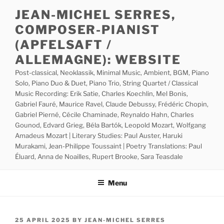
Skip
JEAN-MICHEL SERRES,
to
COMPOSER-PIANIST
content
(APFELSAFT /
ALLEMAGNE): WEBSITE
Post-classical, Neoklassik, Minimal Music, Ambient, BGM, Piano
Solo, Piano Duo & Duet, Piano Trio, String Quartet / Classical
Music Recording: Erik Satie, Charles Koechlin, Mel Bonis,
Gabriel Fauré, Maurice Ravel, Claude Debussy, Frédéric Chopin,
Gabriel Pierné, Cécile Chaminade, Reynaldo Hahn, Charles
Gounod, Edvard Grieg, Béla Bartók, Leopold Mozart, Wolfgang
Amadeus Mozart | Literary Studies: Paul Auster, Haruki
Murakami, Jean-Philippe Toussaint | Poetry Translations: Paul
Éluard, Anna de Noailles, Rupert Brooke, Sara Teasdale
Menu
POSTED
25 APRIL 2025
BY
JEAN-MICHEL SERRES