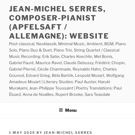
Skip
JEAN-MICHEL SERRES,
to
COMPOSER-PIANIST
content
(APFELSAFT /
ALLEMAGNE): WEBSITE
Post-classical, Neoklassik, Minimal Music, Ambient, BGM, Piano
Solo, Piano Duo & Duet, Piano Trio, String Quartet / Classical
Music Recording: Erik Satie, Charles Koechlin, Mel Bonis,
Gabriel Fauré, Maurice Ravel, Claude Debussy, Frédéric Chopin,
Gabriel Pierné, Cécile Chaminade, Reynaldo Hahn, Charles
Gounod, Edvard Grieg, Béla Bartók, Leopold Mozart, Wolfgang
Amadeus Mozart | Literary Studies: Paul Auster, Haruki
Murakami, Jean-Philippe Toussaint | Poetry Translations: Paul
Éluard, Anna de Noailles, Rupert Brooke, Sara Teasdale
Menu
POSTED
1 MAY 2025
BY
JEAN-MICHEL SERRES