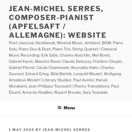
Skip
JEAN-MICHEL SERRES,
to
COMPOSER-PIANIST
content
(APFELSAFT /
ALLEMAGNE): WEBSITE
Post-classical, Neoklassik, Minimal Music, Ambient, BGM, Piano
Solo, Piano Duo & Duet, Piano Trio, String Quartet / Classical
Music Recording: Erik Satie, Charles Koechlin, Mel Bonis,
Gabriel Fauré, Maurice Ravel, Claude Debussy, Frédéric Chopin,
Gabriel Pierné, Cécile Chaminade, Reynaldo Hahn, Charles
Gounod, Edvard Grieg, Béla Bartók, Leopold Mozart, Wolfgang
Amadeus Mozart | Literary Studies: Paul Auster, Haruki
Murakami, Jean-Philippe Toussaint | Poetry Translations: Paul
Éluard, Anna de Noailles, Rupert Brooke, Sara Teasdale
Menu
POSTED
1 MAY 2025
BY
JEAN-MICHEL SERRES