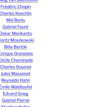
Frédéric Chopin
Charles Koechlin
Mel Bonis
Gabriel Fauré
Oskar Merikanto
oritz Moszkowski
Béla Bartók
Enrique Granados
Cécile Chaminade
Charles Gounod
Jules Massenet
Reynaldo Hahn
Émile Waldteufel
Edvard Grieg
Gabriel Pierné
Stephen Heller