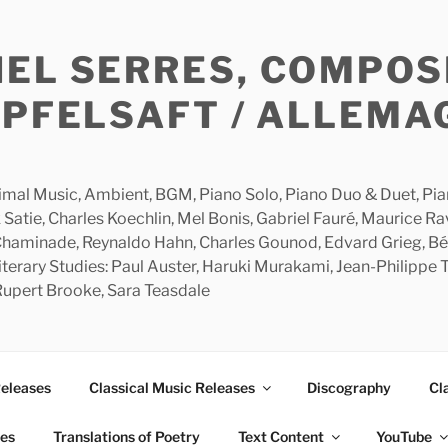
HEL SERRES, COMPOS
APFELSAFT / ALLEMA
imal Music, Ambient, BGM, Piano Solo, Piano Duo & Duet, Piano
 Satie, Charles Koechlin, Mel Bonis, Gabriel Fauré, Maurice R
 Chaminade, Reynaldo Hahn, Charles Gounod, Edvard Grieg, Bé
rary Studies: Paul Auster, Haruki Murakami, Jean-Philippe To
 Rupert Brooke, Sara Teasdale
Releases
Classical Music Releases
Discography
Cl
ies
Translations of Poetry
Text Content
YouTube