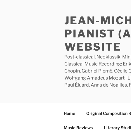
Skip
to
JEAN-MIC
content
PIANIST (
WEBSITE
Post-classical, Neoklassik, Min
Classical Music Recording: Erik
Chopin, Gabriel Pierné, Cécile
Wolfgang Amadeus Mozart | Lite
Paul Éluard, Anna de Noailles,
Home
Original Composition 
Music Reviews
Literary Stud