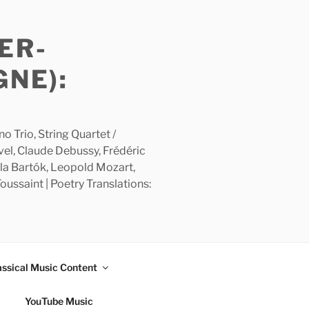
ER-
GNE):
 Trio, String Quartet /
avel, Claude Debussy, Frédéric
la Bartók, Leopold Mozart,
ussaint | Poetry Translations:
assical Music Content
YouTube Music