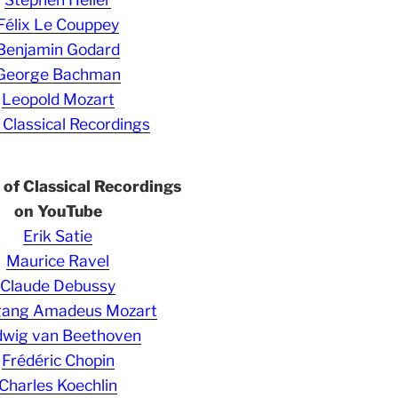
Félix Le Couppey
Benjamin Godard
George Bachman
Leopold Mozart
 Classical Recordings
s of Classical Recordings
on YouTube
Erik Satie
Maurice Ravel
Claude Debussy
gang Amadeus Mozart
wig van Beethoven
Frédéric Chopin
Charles Koechlin