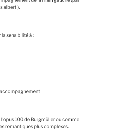
ompagnement de la main gauche (par
 alberti).
a sensibilité à :
et l’accompagnement
e l’opus 100 de Burgmüller ou comme
des romantiques plus complexes.