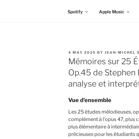
Spotify
Apple Music
POSTED
4 MAY 2025
BY
JEAN-MICHEL 
ON
Mémoires sur 25 É
Op.45 de Stephen H
analyse et interpré
Vue d’ensemble
Les 25 études mélodieuses, op
complément à l’opus 47, plus c
plus élémentaire à intermédiai
précieuses pour les étudiants 