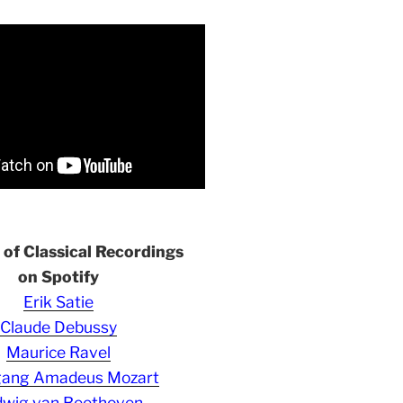
s of Classical Recordings
on Spotify
Erik Satie
Claude Debussy
Maurice Ravel
gang Amadeus Mozart
wig van Beethoven