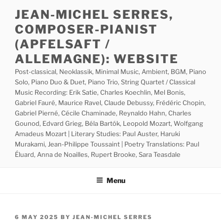
Skip
JEAN-MICHEL SERRES,
to
COMPOSER-PIANIST
content
(APFELSAFT /
ALLEMAGNE): WEBSITE
Post-classical, Neoklassik, Minimal Music, Ambient, BGM, Piano
Solo, Piano Duo & Duet, Piano Trio, String Quartet / Classical
Music Recording: Erik Satie, Charles Koechlin, Mel Bonis,
Gabriel Fauré, Maurice Ravel, Claude Debussy, Frédéric Chopin,
Gabriel Pierné, Cécile Chaminade, Reynaldo Hahn, Charles
Gounod, Edvard Grieg, Béla Bartók, Leopold Mozart, Wolfgang
Amadeus Mozart | Literary Studies: Paul Auster, Haruki
Murakami, Jean-Philippe Toussaint | Poetry Translations: Paul
Éluard, Anna de Noailles, Rupert Brooke, Sara Teasdale
Menu
POSTED
6 MAY 2025
BY
JEAN-MICHEL SERRES