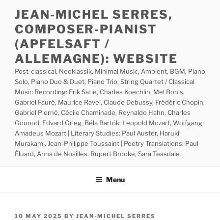
Skip
JEAN-MICHEL SERRES,
to
COMPOSER-PIANIST
content
(APFELSAFT /
ALLEMAGNE): WEBSITE
Post-classical, Neoklassik, Minimal Music, Ambient, BGM, Piano
Solo, Piano Duo & Duet, Piano Trio, String Quartet / Classical
Music Recording: Erik Satie, Charles Koechlin, Mel Bonis,
Gabriel Fauré, Maurice Ravel, Claude Debussy, Frédéric Chopin,
Gabriel Pierné, Cécile Chaminade, Reynaldo Hahn, Charles
Gounod, Edvard Grieg, Béla Bartók, Leopold Mozart, Wolfgang
Amadeus Mozart | Literary Studies: Paul Auster, Haruki
Murakami, Jean-Philippe Toussaint | Poetry Translations: Paul
Éluard, Anna de Noailles, Rupert Brooke, Sara Teasdale
Menu
POSTED
10 MAY 2025
BY
JEAN-MICHEL SERRES