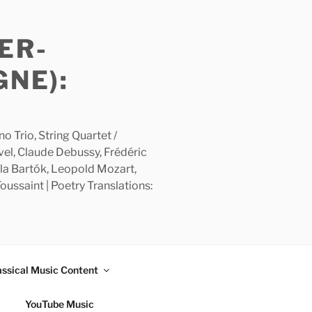
ER-
GNE):
 Trio, String Quartet /
avel, Claude Debussy, Frédéric
la Bartók, Leopold Mozart,
ussaint | Poetry Translations:
assical Music Content
YouTube Music