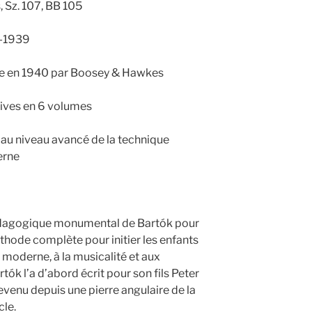
, Sz. 107, BB 105
6-1939
iée en 1940 par Boosey & Hawkes
sives en 6 volumes
 au niveau avancé de la technique
erne
édagogique monumental de Bartók pour
hode complète pour initier les enfants
e moderne, à la musicalité et aux
ók l’a d’abord écrit pour son fils Peter
devenu depuis une pierre angulaire de la
cle.