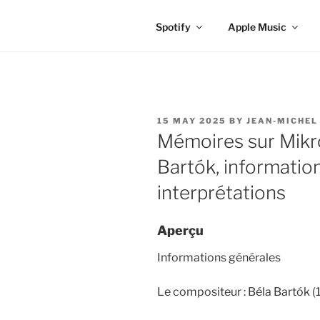
Spotify
Apple Music
POSTED
15 MAY 2025
BY
JEAN-MICHEL
ON
Mémoires sur Mikr
Bartók, information
interprétations
Aperçu
Informations générales
Le compositeur : Béla Bartók 