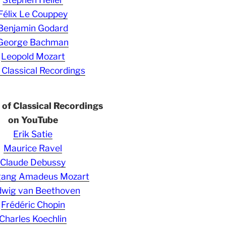
Félix Le Couppey
Benjamin Godard
George Bachman
Leopold Mozart
 Classical Recordings
s of Classical Recordings
on YouTube
Erik Satie
Maurice Ravel
Claude Debussy
gang Amadeus Mozart
wig van Beethoven
Frédéric Chopin
Charles Koechlin