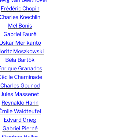
Frédéric Chopin
Charles Koechlin
Mel Bonis
Gabriel Fauré
Oskar Merikanto
oritz Moszkowski
Béla Bartók
Enrique Granados
Cécile Chaminade
Charles Gounod
Jules Massenet
Reynaldo Hahn
Émile Waldteufel
Edvard Grieg
Gabriel Pierné
Stephen Heller