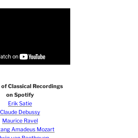
s of Classical Recordings
on Spotify
Erik Satie
Claude Debussy
Maurice Ravel
gang Amadeus Mozart
wig van Beethoven