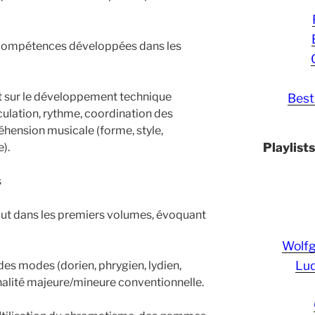
 compétences développées dans les
t sur le développement technique
Best
culation, rythme, coordination des
éhension musicale (forme, style,
Playlist
).
s
ut dans les premiers volumes, évoquant
Wolf
Lud
des modes (dorien, phrygien, lydien,
onalité majeure/mineure conventionnelle.