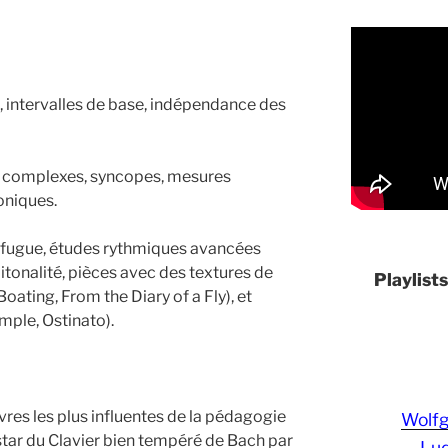
, intervalles de base, indépendance des
us complexes, syncopes, mesures
oniques.
 fugue, études rythmiques avancées
bitonalité, pièces avec des textures de
Playlist
oating, From the Diary of a Fly), et
ple, Ostinato).
es les plus influentes de la pédagogie
Wolf
instar du Clavier bien tempéré de Bach par
Lud