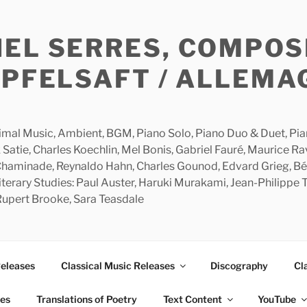
HEL SERRES, COMPOS
APFELSAFT / ALLEMA
imal Music, Ambient, BGM, Piano Solo, Piano Duo & Duet, Piano
 Satie, Charles Koechlin, Mel Bonis, Gabriel Fauré, Maurice R
 Chaminade, Reynaldo Hahn, Charles Gounod, Edvard Grieg, Bé
rary Studies: Paul Auster, Haruki Murakami, Jean-Philippe To
 Rupert Brooke, Sara Teasdale
Releases
Classical Music Releases
Discography
Cl
ies
Translations of Poetry
Text Content
YouTube