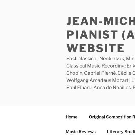
Skip
to
JEAN-MIC
content
PIANIST (
WEBSITE
Post-classical, Neoklassik, Min
Classical Music Recording: Erik
Chopin, Gabriel Pierné, Cécile
Wolfgang Amadeus Mozart | Lite
Paul Éluard, Anna de Noailles,
Home
Original Composition 
Music Reviews
Literary Stud