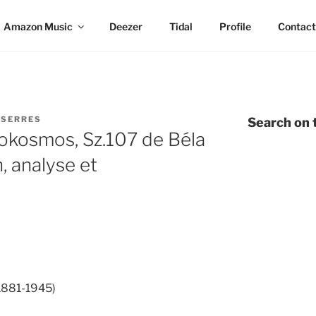
Amazon Music
Deezer
Tidal
Profile
Contact
 SERRES
Search on t
okosmos, Sz.107 de Béla
, analyse et
(1881-1945)