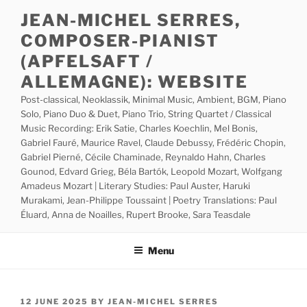
Skip
JEAN-MICHEL SERRES,
to
COMPOSER-PIANIST
content
(APFELSAFT /
ALLEMAGNE): WEBSITE
Post-classical, Neoklassik, Minimal Music, Ambient, BGM, Piano
Solo, Piano Duo & Duet, Piano Trio, String Quartet / Classical
Music Recording: Erik Satie, Charles Koechlin, Mel Bonis,
Gabriel Fauré, Maurice Ravel, Claude Debussy, Frédéric Chopin,
Gabriel Pierné, Cécile Chaminade, Reynaldo Hahn, Charles
Gounod, Edvard Grieg, Béla Bartók, Leopold Mozart, Wolfgang
Amadeus Mozart | Literary Studies: Paul Auster, Haruki
Murakami, Jean-Philippe Toussaint | Poetry Translations: Paul
Éluard, Anna de Noailles, Rupert Brooke, Sara Teasdale
Menu
POSTED
12 JUNE 2025
BY
JEAN-MICHEL SERRES