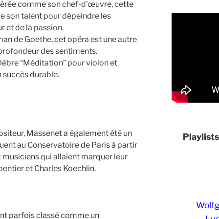
dérée comme son chef-d’œuvre, cette
e son talent pour dépeindre les
 et de la passion.
oman de Goethe, cet opéra est une autre
 profondeur des sentiments.
lèbre “Méditation” pour violon et
n succès durable.
ositeur, Massenet a également été un
Playlist
uent au Conservatoire de Paris à partir
musiciens qui allaient marquer leur
tier et Charles Koechlin.
Wolf
ient parfois classé comme un
Lud