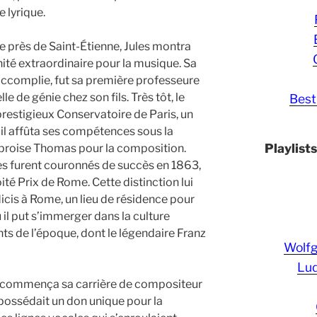
 lyrique.
ge près de Saint-Étienne, Jules montra
nité extraordinaire pour la musique. Sa
accomplie, fut sa première professeure
e de génie chez son fils. Très tôt, le
Best
restigieux Conservatoire de Paris, un
ù il affûta ses compétences sous la
Playlist
mbroise Thomas pour la composition.
ules furent couronnés de succès en 1863,
ité Prix de Rome. Cette distinction lui
dicis à Rome, un lieu de résidence pour
 il put s’immerger dans la culture
nts de l’époque, dont le légendaire Franz
Wolf
Lud
t commença sa carrière de compositeur
l possédait un don unique pour la