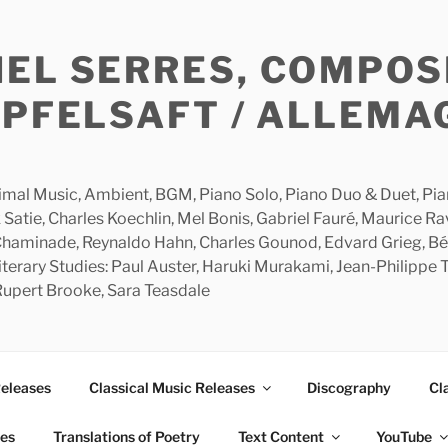
HEL SERRES, COMPOS
APFELSAFT / ALLEMA
imal Music, Ambient, BGM, Piano Solo, Piano Duo & Duet, Piano
 Satie, Charles Koechlin, Mel Bonis, Gabriel Fauré, Maurice R
 Chaminade, Reynaldo Hahn, Charles Gounod, Edvard Grieg, Bé
rary Studies: Paul Auster, Haruki Murakami, Jean-Philippe To
 Rupert Brooke, Sara Teasdale
Releases
Classical Music Releases
Discography
Cl
ies
Translations of Poetry
Text Content
YouTube