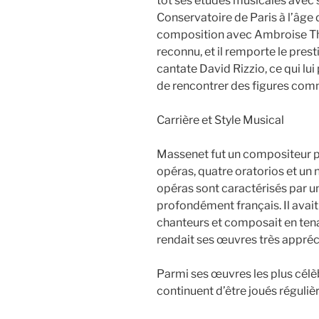
tôt ses études musicales avec sa
Conservatoire de Paris à l’âge 
composition avec Ambroise Th
reconnu, et il remporte le pre
cantate David Rizzio, ce qui lui
de rencontrer des figures com
Carrière et Style Musical
Massenet fut un compositeur pro
opéras, quatre oratorios et un
opéras sont caractérisés par u
profondément français. Il avai
chanteurs et composait en tena
rendait ses œuvres très appréc
Parmi ses œuvres les plus célè
continuent d’être joués réguliè