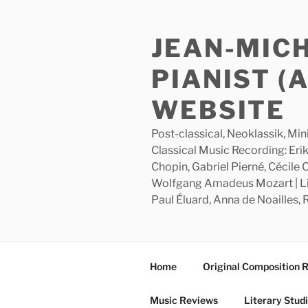
Skip
to
JEAN-MIC
content
PIANIST (
WEBSITE
Post-classical, Neoklassik, Min
Classical Music Recording: Erik
Chopin, Gabriel Pierné, Cécile
Wolfgang Amadeus Mozart | Lite
Paul Éluard, Anna de Noailles,
Home
Original Composition 
Music Reviews
Literary Stud