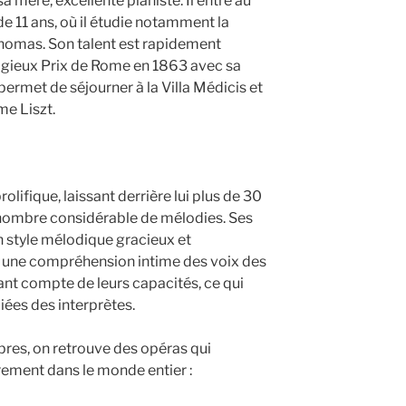
 mère, excellente pianiste. Il entre au
de 11 ans, où il étudie notamment la
omas. Son talent est rapidement
stigieux Prix de Rome en 1863 avec sa
 permet de séjourner à la Villa Médicis et
me Liszt.
lifique, laissant derrière lui plus de 30
 nombre considérable de mélodies. Ses
n style mélodique gracieux et
t une compréhension intime des voix des
nt compte de leurs capacités, ce qui
iées des interprètes.
bres, on retrouve des opéras qui
rement dans le monde entier :