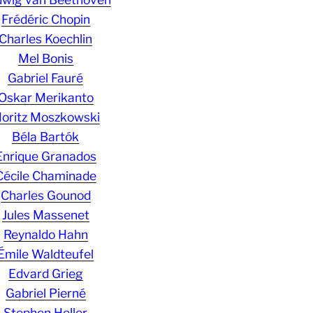
Frédéric Chopin
Charles Koechlin
Mel Bonis
Gabriel Fauré
Oskar Merikanto
oritz Moszkowski
Béla Bartók
Enrique Granados
Cécile Chaminade
Charles Gounod
Jules Massenet
Reynaldo Hahn
Émile Waldteufel
Edvard Grieg
Gabriel Pierné
Stephen Heller