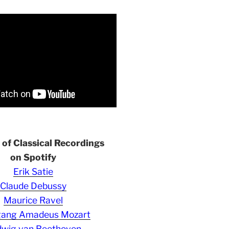
s of Classical Recordings
on Spotify
Erik Satie
Claude Debussy
Maurice Ravel
gang Amadeus Mozart
wig van Beethoven