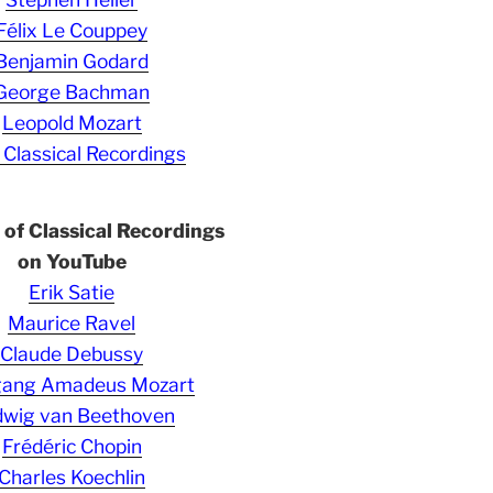
Félix Le Couppey
Benjamin Godard
George Bachman
Leopold Mozart
 Classical Recordings
s of Classical Recordings
on YouTube
Erik Satie
Maurice Ravel
Claude Debussy
gang Amadeus Mozart
wig van Beethoven
Frédéric Chopin
Charles Koechlin