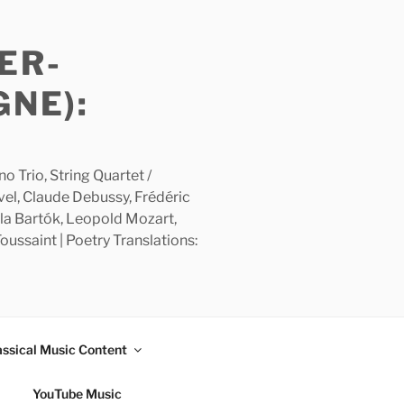
ER-
GNE):
 Trio, String Quartet /
avel, Claude Debussy, Frédéric
la Bartók, Leopold Mozart,
ussaint | Poetry Translations:
assical Music Content
YouTube Music