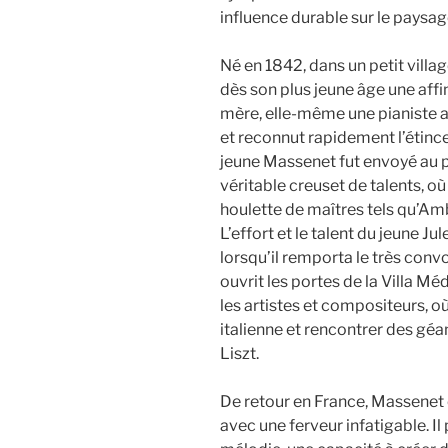
influence durable sur le paysage
Né en 1842, dans un petit villa
dès son plus jeune âge une affi
mère, elle-même une pianiste 
et reconnut rapidement l’étincell
jeune Massenet fut envoyé au p
véritable creuset de talents, o
houlette de maîtres tels qu’A
L’effort et le talent du jeune J
lorsqu’il remporta le très convo
ouvrit les portes de la Villa Mé
les artistes et compositeurs, où
italienne et rencontrer des géa
Liszt.
De retour en France, Massene
avec une ferveur infatigable. I