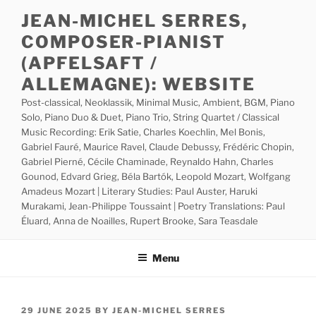
Skip
JEAN-MICHEL SERRES,
to
COMPOSER-PIANIST
content
(APFELSAFT /
ALLEMAGNE): WEBSITE
Post-classical, Neoklassik, Minimal Music, Ambient, BGM, Piano
Solo, Piano Duo & Duet, Piano Trio, String Quartet / Classical
Music Recording: Erik Satie, Charles Koechlin, Mel Bonis,
Gabriel Fauré, Maurice Ravel, Claude Debussy, Frédéric Chopin,
Gabriel Pierné, Cécile Chaminade, Reynaldo Hahn, Charles
Gounod, Edvard Grieg, Béla Bartók, Leopold Mozart, Wolfgang
Amadeus Mozart | Literary Studies: Paul Auster, Haruki
Murakami, Jean-Philippe Toussaint | Poetry Translations: Paul
Éluard, Anna de Noailles, Rupert Brooke, Sara Teasdale
Menu
POSTED
29 JUNE 2025
BY
JEAN-MICHEL SERRES