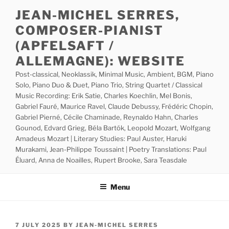
Skip
JEAN-MICHEL SERRES,
to
COMPOSER-PIANIST
content
(APFELSAFT /
ALLEMAGNE): WEBSITE
Post-classical, Neoklassik, Minimal Music, Ambient, BGM, Piano
Solo, Piano Duo & Duet, Piano Trio, String Quartet / Classical
Music Recording: Erik Satie, Charles Koechlin, Mel Bonis,
Gabriel Fauré, Maurice Ravel, Claude Debussy, Frédéric Chopin,
Gabriel Pierné, Cécile Chaminade, Reynaldo Hahn, Charles
Gounod, Edvard Grieg, Béla Bartók, Leopold Mozart, Wolfgang
Amadeus Mozart | Literary Studies: Paul Auster, Haruki
Murakami, Jean-Philippe Toussaint | Poetry Translations: Paul
Éluard, Anna de Noailles, Rupert Brooke, Sara Teasdale
Menu
POSTED
7 JULY 2025
BY
JEAN-MICHEL SERRES