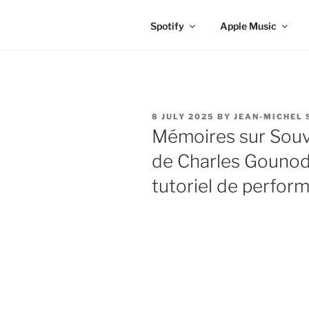
Spotify
Apple Music
POSTED
8 JULY 2025
BY
JEAN-MICHEL 
ON
Mémoires sur Souv
de Charles Gounod,
tutoriel de perfor