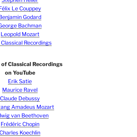
Félix Le Couppey
Benjamin Godard
George Bachman
Leopold Mozart
 Classical Recordings
s of Classical Recordings
on YouTube
Erik Satie
Maurice Ravel
Claude Debussy
gang Amadeus Mozart
wig van Beethoven
Frédéric Chopin
Charles Koechlin