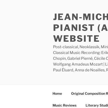
Skip
to
JEAN-MIC
content
PIANIST (
WEBSITE
Post-classical, Neoklassik, Min
Classical Music Recording: Erik
Chopin, Gabriel Pierné, Cécile
Wolfgang Amadeus Mozart | Lite
Paul Éluard, Anna de Noailles,
Home
Original Composition 
Music Reviews
Literary Stud