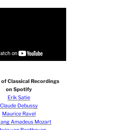
s of Classical Recordings
on Spotify
Erik Satie
Claude Debussy
Maurice Ravel
gang Amadeus Mozart
wig van Beethoven