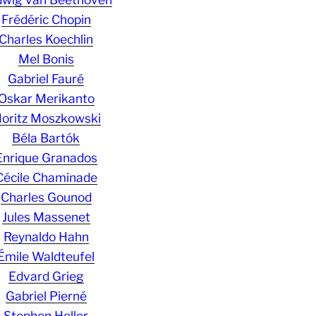
Frédéric Chopin
Charles Koechlin
Mel Bonis
Gabriel Fauré
Oskar Merikanto
oritz Moszkowski
Béla Bartók
Enrique Granados
Cécile Chaminade
Charles Gounod
Jules Massenet
Reynaldo Hahn
Émile Waldteufel
Edvard Grieg
Gabriel Pierné
Stephen Heller