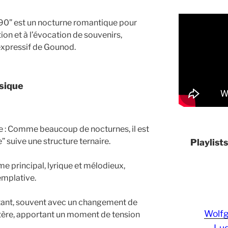
90” est un nocturne romantique pour
ion et à l’évocation de souvenirs,
expressif de Gounod.
usique
e : Comme beaucoup de nocturnes, il est
 suive une structure ternaire.
Playlist
me principal, lyrique et mélodieux,
emplative.
stant, souvent avec un changement de
Wolf
ctère, apportant un moment de tension
Lud