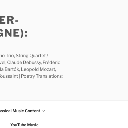
ER-
GNE):
 Trio, String Quartet /
avel, Claude Debussy, Frédéric
la Bartók, Leopold Mozart,
ussaint | Poetry Translations:
assical Music Content
YouTube Music