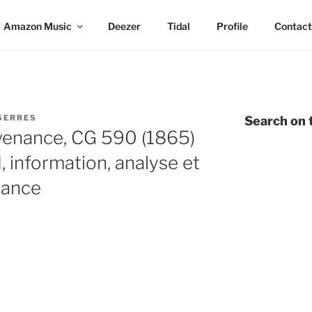
Amazon Music
Deezer
Tidal
Profile
Contact
SERRES
Search on t
enance, CG 590 (1865)
 information, analyse et
mance