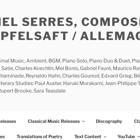
HEL SERRES, COMPOS
APFELSAFT / ALLEMA
imal Music, Ambient, BGM, Piano Solo, Piano Duo & Duet, Piano
 Satie, Charles Koechlin, Mel Bonis, Gabriel Fauré, Maurice R
 Chaminade, Reynaldo Hahn, Charles Gounod, Edvard Grieg, Bé
rary Studies: Paul Auster, Haruki Murakami, Jean-Philippe To
 Rupert Brooke, Sara Teasdale
Releases
Classical Music Releases
Discography
Cl
ies
Translations of Poetry
Text Content
YouTube