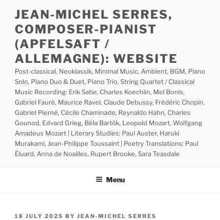
Skip
JEAN-MICHEL SERRES,
to
COMPOSER-PIANIST
content
(APFELSAFT /
ALLEMAGNE): WEBSITE
Post-classical, Neoklassik, Minimal Music, Ambient, BGM, Piano
Solo, Piano Duo & Duet, Piano Trio, String Quartet / Classical
Music Recording: Erik Satie, Charles Koechlin, Mel Bonis,
Gabriel Fauré, Maurice Ravel, Claude Debussy, Frédéric Chopin,
Gabriel Pierné, Cécile Chaminade, Reynaldo Hahn, Charles
Gounod, Edvard Grieg, Béla Bartók, Leopold Mozart, Wolfgang
Amadeus Mozart | Literary Studies: Paul Auster, Haruki
Murakami, Jean-Philippe Toussaint | Poetry Translations: Paul
Éluard, Anna de Noailles, Rupert Brooke, Sara Teasdale
Menu
POSTED
18 JULY 2025
BY
JEAN-MICHEL SERRES