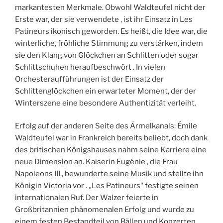
markantesten Merkmale. Obwohl Waldteufel nicht der
Erste war, der sie verwendete , ist ihr Einsatz in Les
Patineurs ikonisch geworden. Es heißt, die Idee war, die
winterliche, fröhliche Stimmung zu verstärken, indem
sie den Klang von Glöckchen an Schlitten oder sogar
Schlittschuhen heraufbeschwört . In vielen
Orchesteraufführungen ist der Einsatz der
Schlittenglöckchen ein erwarteter Moment, der der
Winterszene eine besondere Authentizität verleiht.
Erfolg auf der anderen Seite des Ärmelkanals: Émile
Waldteufel war in Frankreich bereits beliebt, doch dank
des britischen Königshauses nahm seine Karriere eine
neue Dimension an. Kaiserin Eugénie , die Frau
Napoleons III., bewunderte seine Musik und stellte ihn
Königin Victoria vor . „Les Patineurs“ festigte seinen
internationalen Ruf. Der Walzer feierte in
Großbritannien phänomenalen Erfolg und wurde zu
einem festen Bestandteil von Bällen und Konzerten.