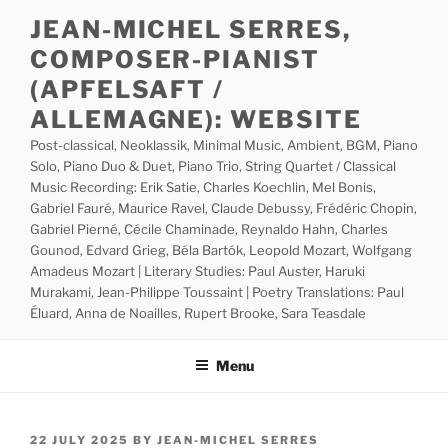
Skip
JEAN-MICHEL SERRES,
to
COMPOSER-PIANIST
content
(APFELSAFT /
ALLEMAGNE): WEBSITE
Post-classical, Neoklassik, Minimal Music, Ambient, BGM, Piano
Solo, Piano Duo & Duet, Piano Trio, String Quartet / Classical
Music Recording: Erik Satie, Charles Koechlin, Mel Bonis,
Gabriel Fauré, Maurice Ravel, Claude Debussy, Frédéric Chopin,
Gabriel Pierné, Cécile Chaminade, Reynaldo Hahn, Charles
Gounod, Edvard Grieg, Béla Bartók, Leopold Mozart, Wolfgang
Amadeus Mozart | Literary Studies: Paul Auster, Haruki
Murakami, Jean-Philippe Toussaint | Poetry Translations: Paul
Éluard, Anna de Noailles, Rupert Brooke, Sara Teasdale
Menu
POSTED
22 JULY 2025
BY
JEAN-MICHEL SERRES