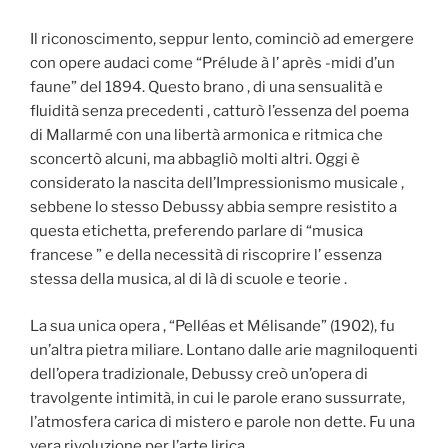
Il riconoscimento, seppur lento, cominciò ad emergere
con opere audaci come “Prélude à l’ après -midi d’un
faune” del 1894. Questo brano , di una sensualità e
fluidità senza precedenti , catturò l’essenza del poema
di Mallarmé con una libertà armonica e ritmica che
sconcertò alcuni, ma abbagliò molti altri. Oggi è
considerato la nascita dell’Impressionismo musicale ,
sebbene lo stesso Debussy abbia sempre resistito a
questa etichetta, preferendo parlare di “musica
francese ” e della necessità di riscoprire l’ essenza
stessa della musica, al di là di scuole e teorie .
La sua unica opera , “Pelléas et Mélisande” (1902), fu
un’altra pietra miliare. Lontano dalle arie magniloquenti
dell’opera tradizionale, Debussy creò un’opera di
travolgente intimità, in cui le parole erano sussurrate,
l’atmosfera carica di mistero e parole non dette. Fu una
vera rivoluzione per l’arte lirica.