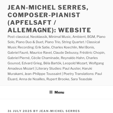
Skip
JEAN-MICHEL SERRES,
to
COMPOSER-PIANIST
content
(APFELSAFT /
ALLEMAGNE): WEBSITE
Post-classical, Neoklassik, Minimal Music, Ambient, BGM, Piano
Solo, Piano Duo & Duet, Piano Trio, String Quartet / Classical
Music Recording: Erik Satie, Charles Koechlin, Mel Bonis,
Gabriel Fauré, Maurice Ravel, Claude Debussy, Frédéric Chopin,
Gabriel Pierné, Cécile Chaminade, Reynaldo Hahn, Charles
Gounod, Edvard Grieg, Béla Bartók, Leopold Mozart, Wolfgang
Amadeus Mozart | Literary Studies: Paul Auster, Haruki
Murakami, Jean-Philippe Toussaint | Poetry Translations: Paul
Éluard, Anna de Noailles, Rupert Brooke, Sara Teasdale
Menu
POSTED
31 JULY 2025
BY
JEAN-MICHEL SERRES