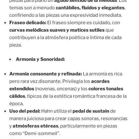
piezas para piano un
agudo sentido de la melodía
. Los
temas son a menudo
cantábiles, fluidos y elegantes
,
confiriendo a las piezas una expresividad inmediata.
Fraseo delicado:
El fraseo siempre es cuidado, con
curvas melódicas suaves y matices sutiles
que
contribuyen a la atmósfera poética e íntima de cada
pieza.
Armonía y Sonoridad:
Armonía consonante y refinada:
La armonía es rica
pero rara vez disonante. Privilegia los
acordes
extendidos
(novenas, oncenas) y los
colores tonales
cálidos
, típicos de la estética romántica francesa de la
época.
Uso del pedal:
Hahn utiliza el
pedal de sustain
de
manera juiciosa para crear capas sonoras, resonancias
y
atmósferas etéreas
, particularmente en piezas
como “Demi-sommeil”.