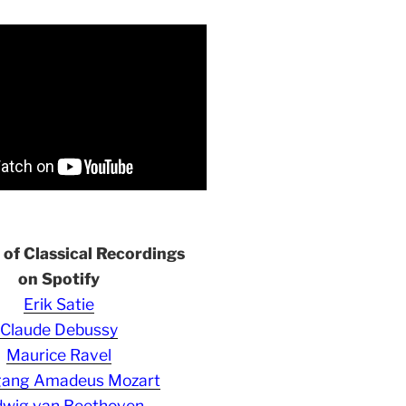
s of Classical Recordings
on Spotify
Erik Satie
Claude Debussy
Maurice Ravel
gang Amadeus Mozart
wig van Beethoven