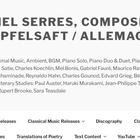
HEL SERRES, COMPOS
APFELSAFT / ALLEMA
imal Music, Ambient, BGM, Piano Solo, Piano Duo & Duet, Piano
 Satie, Charles Koechlin, Mel Bonis, Gabriel Fauré, Maurice R
 Chaminade, Reynaldo Hahn, Charles Gounod, Edvard Grieg, Bé
rary Studies: Paul Auster, Haruki Murakami, Jean-Philippe To
 Rupert Brooke, Sara Teasdale
Releases
Classical Music Releases
Discography
Cl
ies
Translations of Poetry
Text Content
YouTube