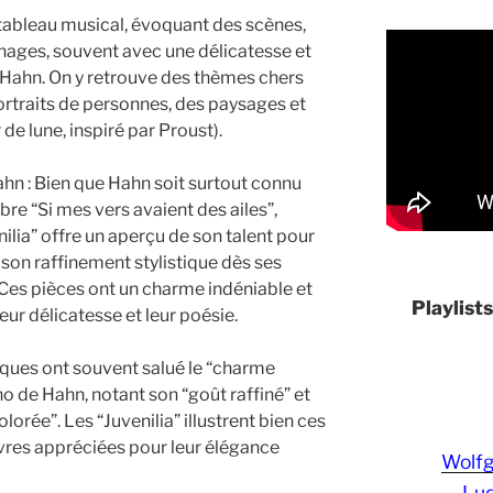
tableau musical, évoquant des scènes,
nages, souvent avec une délicatesse et
 Hahn. On y retrouve des thèmes chers
ortraits de personnes, des paysages et
e lune, inspiré par Proust).
hn : Bien que Hahn soit surtout connu
bre “Si mes vers avaient des ailes”,
nilia” offre un aperçu de son talent pour
son raffinement stylistique dès ses
Ces pièces ont un charme indéniable et
Playlist
ur délicatesse et leur poésie.
itiques ont souvent salué le “charme
o de Hahn, notant son “goût raffiné” et
orée”. Les “Juvenilia” illustrent bien ces
uvres appréciées pour leur élégance
Wolf
Lud