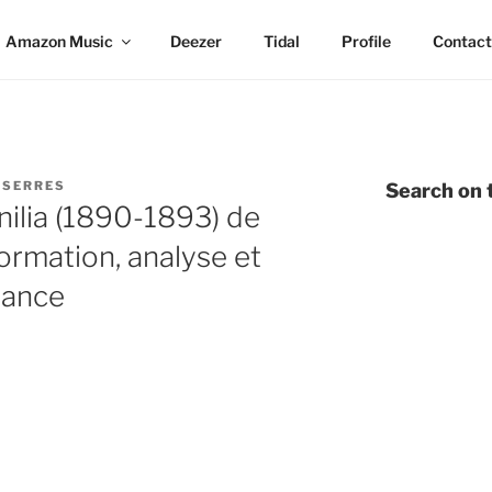
Amazon Music
Deezer
Tidal
Profile
Contact
 SERRES
Search on t
ilia (1890-1893) de
ormation, analyse et
mance