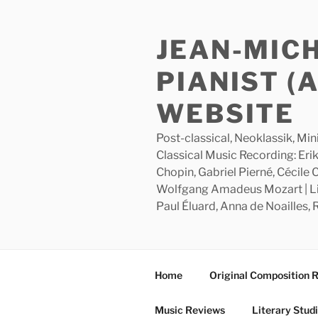
Skip
to
JEAN-MIC
content
PIANIST (
WEBSITE
Post-classical, Neoklassik, Min
Classical Music Recording: Erik
Chopin, Gabriel Pierné, Cécile
Wolfgang Amadeus Mozart | Lite
Paul Éluard, Anna de Noailles,
Home
Original Composition 
Music Reviews
Literary Stud