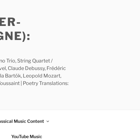
ER-
GNE):
 Trio, String Quartet /
avel, Claude Debussy, Frédéric
la Bartók, Leopold Mozart,
ussaint | Poetry Translations:
assical Music Content
YouTube Music