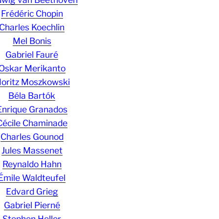
Frédéric Chopin
Charles Koechlin
Mel Bonis
Gabriel Fauré
Oskar Merikanto
oritz Moszkowski
Béla Bartók
Enrique Granados
Cécile Chaminade
Charles Gounod
Jules Massenet
Reynaldo Hahn
Émile Waldteufel
Edvard Grieg
Gabriel Pierné
Stephen Heller