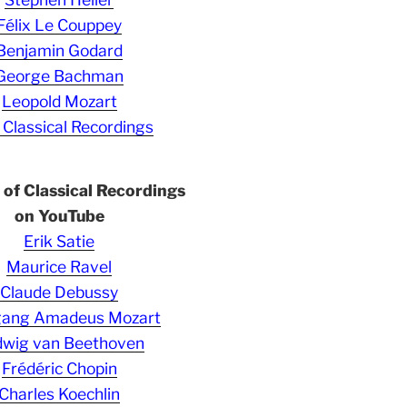
Félix Le Couppey
Benjamin Godard
George Bachman
Leopold Mozart
 Classical Recordings
s of Classical Recordings
on YouTube
Erik Satie
Maurice Ravel
Claude Debussy
gang Amadeus Mozart
wig van Beethoven
Frédéric Chopin
Charles Koechlin