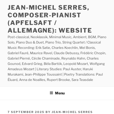
Skip
JEAN-MICHEL SERRES,
to
COMPOSER-PIANIST
content
(APFELSAFT /
ALLEMAGNE): WEBSITE
Post-classical, Neoklassik, Minimal Music, Ambient, BGM, Piano
Solo, Piano Duo & Duet, Piano Trio, String Quartet / Classical
Music Recording: Erik Satie, Charles Koechlin, Mel Bonis,
Gabriel Fauré, Maurice Ravel, Claude Debussy, Frédéric Chopin,
Gabriel Pierné, Cécile Chaminade, Reynaldo Hahn, Charles
Gounod, Edvard Grieg, Béla Bartók, Leopold Mozart, Wolfgang
Amadeus Mozart | Literary Studies: Paul Auster, Haruki
Murakami, Jean-Philippe Toussaint | Poetry Translations: Paul
Éluard, Anna de Noailles, Rupert Brooke, Sara Teasdale
Menu
POSTED
7 SEPTEMBER 2025
BY
JEAN-MICHEL SERRES