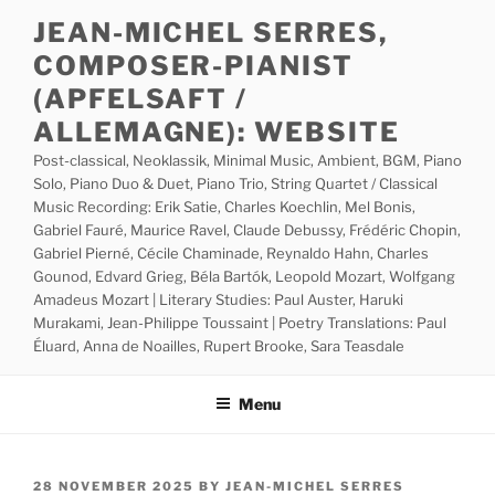
Skip
JEAN-MICHEL SERRES,
to
COMPOSER-PIANIST
content
(APFELSAFT /
ALLEMAGNE): WEBSITE
Post-classical, Neoklassik, Minimal Music, Ambient, BGM, Piano
Solo, Piano Duo & Duet, Piano Trio, String Quartet / Classical
Music Recording: Erik Satie, Charles Koechlin, Mel Bonis,
Gabriel Fauré, Maurice Ravel, Claude Debussy, Frédéric Chopin,
Gabriel Pierné, Cécile Chaminade, Reynaldo Hahn, Charles
Gounod, Edvard Grieg, Béla Bartók, Leopold Mozart, Wolfgang
Amadeus Mozart | Literary Studies: Paul Auster, Haruki
Murakami, Jean-Philippe Toussaint | Poetry Translations: Paul
Éluard, Anna de Noailles, Rupert Brooke, Sara Teasdale
Menu
POSTED
28 NOVEMBER 2025
BY
JEAN-MICHEL SERRES