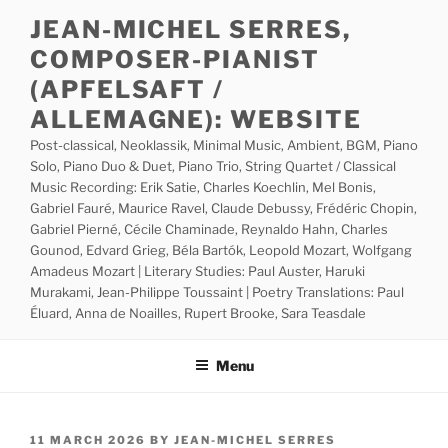
Skip
JEAN-MICHEL SERRES,
to
COMPOSER-PIANIST
content
(APFELSAFT /
ALLEMAGNE): WEBSITE
Post-classical, Neoklassik, Minimal Music, Ambient, BGM, Piano
Solo, Piano Duo & Duet, Piano Trio, String Quartet / Classical
Music Recording: Erik Satie, Charles Koechlin, Mel Bonis,
Gabriel Fauré, Maurice Ravel, Claude Debussy, Frédéric Chopin,
Gabriel Pierné, Cécile Chaminade, Reynaldo Hahn, Charles
Gounod, Edvard Grieg, Béla Bartók, Leopold Mozart, Wolfgang
Amadeus Mozart | Literary Studies: Paul Auster, Haruki
Murakami, Jean-Philippe Toussaint | Poetry Translations: Paul
Éluard, Anna de Noailles, Rupert Brooke, Sara Teasdale
Menu
POSTED
11 MARCH 2026
BY
JEAN-MICHEL SERRES